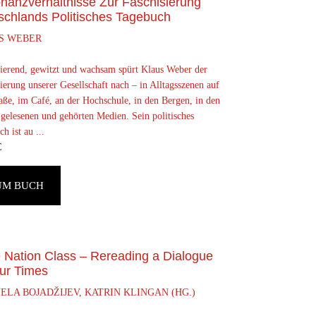
nanzverhältnisse Zur Faschisierung
schlands Politisches Tagebuch
S WEBER
tierend, gewitzt und wachsam spürt Klaus Weber der
ierung unserer Gesellschaft nach – in Alltagsszenen auf
aße, im Café, an der Hochschule, in den Bergen, in den
 gelesenen und gehörten Medien. Sein politisches
h ist au ...
€
UM BUCH
 Nation Class – Rereading a Dialogue
Our Times
LA BOJADŽIJEV, KATRIN KLINGAN (HG.)