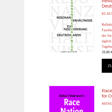
Reso
Deut
KLAU
Reflek
Faschis
der Str
täglich
Tagebuc
29,80
Z
Race
for 
MANUE