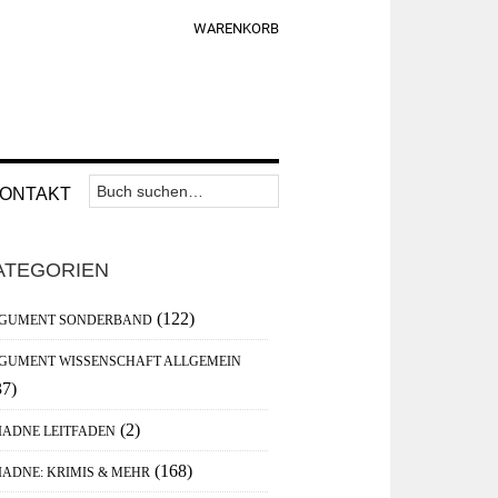
WARENKORB
Suchen
Nav
ONTAKT
nach:
Widget
aupt-
Area
ATEGORIEN
debar
(122)
GUMENT SONDERBAND
GUMENT WISSENSCHAFT ALLGEMEIN
37)
(2)
IADNE LEITFADEN
(168)
IADNE: KRIMIS & MEHR