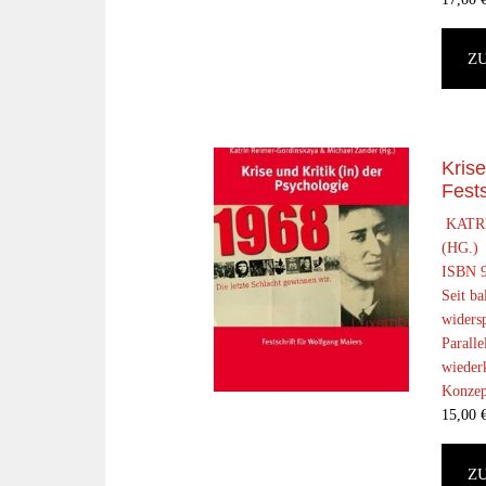
Z
Krise
Fests
KATR
(HG.)
ISBN 9
Seit ba
widers
Parall
wieder
Konzept
15,00
Z