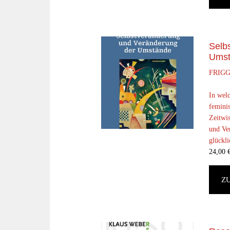
Selb
Umst
FRIG
In welc
femini
Zeitwi
und Ve
glückli
24,00
Z