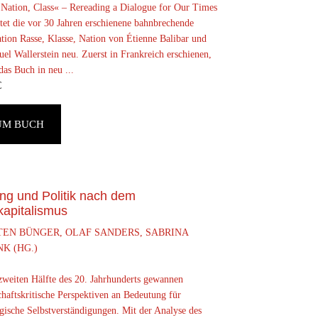
 Nation, Class« – Rereading a Dialogue for Our Times
tet die vor 30 Jahren erschienene bahnbrechende
tion Rasse, Klasse, Nation von Étienne Balibar und
l Wallerstein neu. Zuerst in Frankreich erschienen,
as Buch in neu ...
€
UM BUCH
ung und Politik nach dem
kapitalismus
TEN BÜNGER, OLAF SANDERS, SABRINA
K (HG.)
 zweiten Hälfte des 20. Jahrhunderts gewannen
chaftskritische Perspektiven an Bedeutung für
gische Selbstverständigungen. Mit der Analyse des