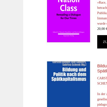
»Race,
betrach
Publika
Immanue
wurde d
20,00
Z
Bild
Spät
CARS
SCHEN
In der
gesells
pädago