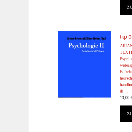
Z
tkp 0
ARIAN
TEXTE
Psychol
widers
Befrei
herrsc
handlun
ih ...
13,00
Z