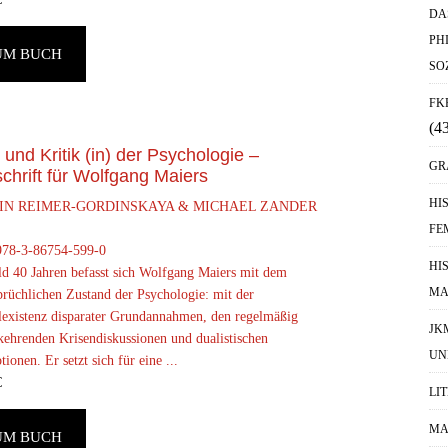
DA
PH
UM BUCH
SO
FK
(4
 und Kritik (in) der Psychologie –
GR
chrift für Wolfgang Maiers
HI
IN REIMER-GORDINSKAYA & MICHAEL ZANDER
FE
78-3-86754-599-0
HI
ld 40 Jahren befasst sich Wolfgang Maiers mit dem
MA
prüchlichen Zustand der Psychologie: mit der
elexistenz disparater Grundannahmen, den regelmäßig
JK
kehrenden Krisendiskussionen und dualistischen
UN
ionen. Er setzt sich für eine ...
€
LI
MA
UM BUCH