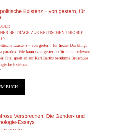
olitische Existenz – von gestern, für
e
 BOER
NER BEITRÄGE ZUR KRITISCHEN THEORIE
19
itische Existenz – von gestern, für heute: Das klingt
t paradox. Wie kann ›von gestern‹ ›für heute‹ relevant
er Titel spielt an auf Karl Barths berühmte Broschüre
gische Existenz ...
€
UM BUCH
tröse Versprechen. Die Gender- und
nologie-Essays