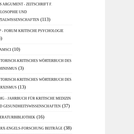
S ARGUMENT - ZEITSCHRIFT F.
ILOSOPHIE UND
(113)
ZIALWISSENSCHAFTEN
P - FORUM KRITISCHE PSYCHOLOGIE
3)
(10)
AMSCI
STORISCH-KRITISCHES WÖRTERBUCH DES
(3)
MINISMUS
STORISCH-KRITISCHES WÖRTERBUCH DES
(13)
RXISMUS
MG - JAHRBUCH FÜR KRITISCHE MEDIZIN
(37)
D GESUNDHEITSWISSENSCHAFTEN
(16)
TERATURBIBLIOTHEK
(38)
RX-ENGELS-FORSCHUNG BEITRÄGE