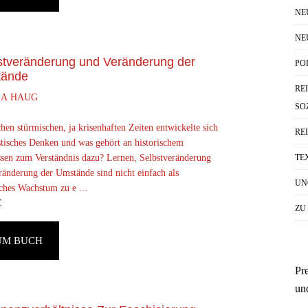
NE
NE
stveränderung und Veränderung der
PO
ände
RE
GA HAUG
SO
hen stürmischen, ja krisenhaften Zeiten entwickelte sich
RE
stisches Denken und was gehört an historischem
ssen zum Verständnis dazu? Lernen, Selbstveränderung
TE
ränderung der Umstände sind nicht einfach als
UN
ches Wachstum zu e ...
€
ZU
UM BUCH
Pr
un