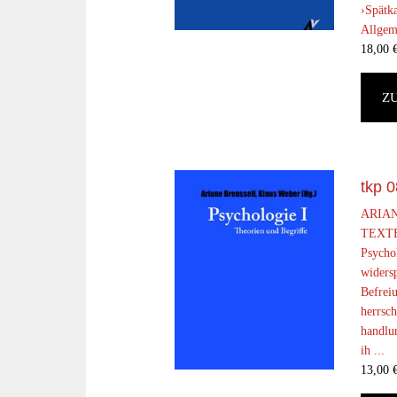
›Spätka
Allgeme
18,00
Z
tkp 0
ARIAN
TEXTE
Psychol
widers
Befrei
herrsc
handlun
ih ...
13,00