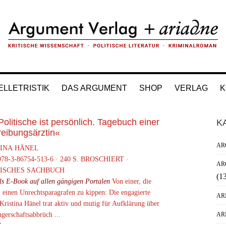
ELLETRISTIK
DAS ARGUMENT
SHOP
VERLAG
K
H
olitische ist persönlich. Tagebuch einer
K
reibungsärztin«
Si
AR
TINA HÄNEL
78-3-86754-513-6 · 240 S. BROSCHIERT ·
AR
TISCHES SACHBUCH
(1
ls E-Book auf allen gängigen Portalen
Von einer, die
 einen Unrechtsparagrafen zu kippen: Die engagierte
AR
Kristina Hänel trat aktiv und mutig für Aufklärung über
gerschaftsabbrüch ...
AR
€