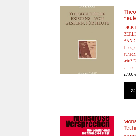
Theop
heut
DICK
BERLI
BAND 
Theopol
zunächs
sein? D
»Theolo
27,00
Z
Mons
Tech