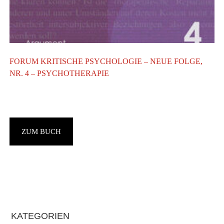
FORUM KRITISCHE PSYCHOLOGIE – NEUE FOLGE,
T
NR. 4 – PSYCHOTHERAPIE
A
T
ZUM BUCH
Haupt-
KATEGORIEN