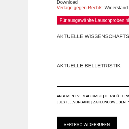
Download
Verlage gegen Rechts
: Widerstand 
Für ausgewählte Lauschproben hie
AKTUELLE WISSENSCHAFTS
AKTUELLE BELLETRISTIK
FOOTER
ARGUMENT VERLAG GMBH | GLASHÜTTENST
|
BESTELLVORGANG
|
ZAHLUNGSWEISEN
|
VERTRAG WIDERRUFEN