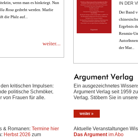
hitektin, wenn man es hinkriegt. Nun
N DER VR
illa Rosa
gedreht werden. Marlie
Der Band ve
t die Pfalz auf...
chinesischs
Ergebnis d
Renmin-Uni
AutorInnen
weiter...
der Mar...
Ein ausgezeichnetes Wissen
 den kritischen Impulsen:
Argument Verlag seit 1959 z
de politische Schmöker,
Verlag. Stöbern Sie in unser
 von Frauen für alle.
Aktuelle Veranstaltungen Wi
is & Romanen:
Termine hier
Das Argument
im Abo
u:
Herbst 2026
zum