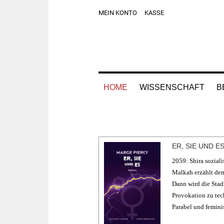
Zur
Skip
Zur
MEIN KONTO
KASSE
Hauptnavigation
to
Fußzeile
springen
main
springen
content
HOME
WISSENSCHAFT
B
ER, SIE UND E
2059: Shira soziali
Malkah erzählt de
Dann wird die Stad
Provokation zu tec
Parabel und feminis