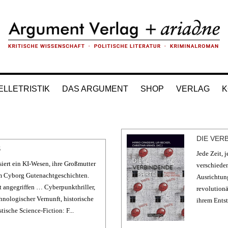
ELLETRISTIK
DAS ARGUMENT
SHOP
VERLAG
K
DIE VER
S
Jede Zeit, 
siert ein KI-Wesen, ihre Großmutter
verschiede
m Cyborg Gutenachtgeschichten.
Ausrichtung
t angegriffen … Cyberpunkthriller,
revolutionä
hnologischer Vernunft, historische
ihrem Entst
tische Science-Fiction: F...