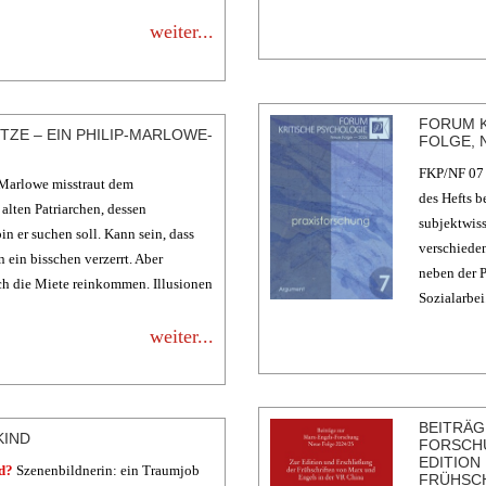
weiter...
FORUM K
TZE – EIN PHILIP-MARLOWE-R
FOLGE, 
FKP/NF 07 
Marlowe misstraut dem
des Hefts be
alten Patriarchen, dessen
subjektwiss
n er suchen soll. Kann sein, dass
verschieden
n ein bisschen verzerrt. Aber
neben der P
ch die Miete reinkommen. Illusionen
Sozialarbei.
weiter...
BEITRÄG
KIND
FORSCHU
EDITION
d?
Szenenbildnerin: ein Traumjob
RÜHSCHR