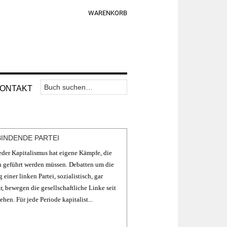
WARENKORB
Suchen
Nav
ONTAKT
nach:
Widget
Area
BINDENDE PARTEI
jeder Kapitalismus hat eigene Kämpfe, die
n geführt werden müssen. Debatten um die
 einer linken Partei, sozialistisch, gar
r, bewegen die gesellschaftliche Linke seit
ehen. Für jede Periode kapitalist...