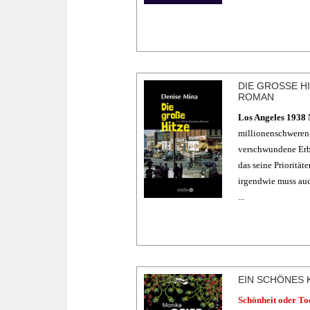
DIE GROSSE HI
OMAN
Los Angeles 1938
millionenschweren 
verschwundene Erbi
das seine Prioritäte
irgendwie muss au
...
EIN SCHÖNES 
Schönheit oder To