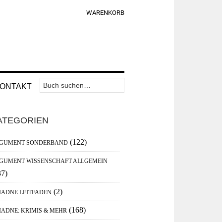
WARENKORB
Suchen
Nav
ONTAKT
nach:
Widget
aupt-
Area
ATEGORIEN
debar
(122)
GUMENT SONDERBAND
GUMENT WISSENSCHAFT ALLGEMEIN
37)
(2)
IADNE LEITFADEN
(168)
IADNE: KRIMIS & MEHR