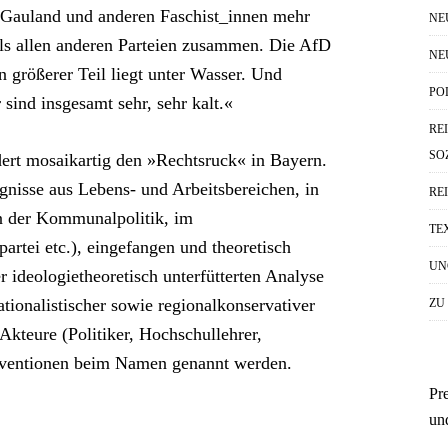
Gauland und anderen Faschist_innen mehr
NE
als allen anderen Parteien zusammen. Die AfD
NE
in größerer Teil liegt unter Wasser. Und
PO
sind insgesamt sehr, sehr kalt.«
RE
SO
ert mosaikartig den »Rechtsruck« in Bayern.
nisse aus Lebens- und Arbeitsbereichen, in
RE
in der Kommunalpolitik, im
TE
partei etc.), eingefangen und theoretisch
UN
r ideologietheoretisch unterfütterten Analyse
ationalistischer sowie regionalkonservativer
ZU
Akteure (Politiker, Hochschullehrer,
erventionen beim Namen genannt werden.
Pr
un