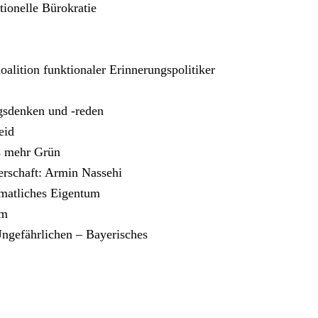
tionelle Bürokratie
oalition funktionaler Erinnerungspolitiker
gsdenken und -reden
eid
s mehr Grün
erschaft: Armin Nassehi
matliches Eigentum
am
Ungefährlichen – Bayerisches