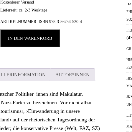
Kostenloser Versand
DA
Lieferzeit: ca. 2-3 Werktage
PH
SO
ARTIKELNUMMER:
ISBN 978-3-86754-520-4
FK
(4
IN DEN WARENKORB
GR
HI
FE
ELLERINFORMATION
AUTOR*INNEN
HI
MA
utscher Politiker_innen sind Makulatur.
JK
e Nazi-Partei zu bezeichnen. Vor nicht allzu
UN
ltourismus‹, ›Einwanderung in unsere
LI
land‹ auf der rhetorischen Tagesordnung der
MA
lieder; die konservative Presse (Welt, FAZ, SZ)