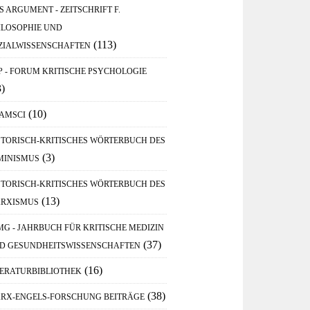
S ARGUMENT - ZEITSCHRIFT F.
ILOSOPHIE UND
(113)
ZIALWISSENSCHAFTEN
P - FORUM KRITISCHE PSYCHOLOGIE
3)
(10)
AMSCI
STORISCH-KRITISCHES WÖRTERBUCH DES
(3)
MINISMUS
STORISCH-KRITISCHES WÖRTERBUCH DES
(13)
RXISMUS
MG - JAHRBUCH FÜR KRITISCHE MEDIZIN
(37)
D GESUNDHEITSWISSENSCHAFTEN
(16)
TERATURBIBLIOTHEK
(38)
RX-ENGELS-FORSCHUNG BEITRÄGE