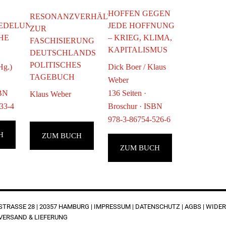
HOFFEN GEGEN
RESONANZVERHÄLTNISSE
EDELUNG
JEDE HOFFNUNG
ZUR
HE
– KRIEG, KLIMA,
FASCHISIERUNG
KAPITALISMUS
DEUTSCHLANDS
POLITISCHES
Hg.)
Dick Boer / Klaus
TAGEBUCH
Weber
SBN
136 Seiten ·
Klaus Weber
33-4
Broschur · ISBN
978-3-86754-526-6
H
ZUM BUCH
ZUM BUCH
RASSE 28 | 20357 HAMBURG |
IMPRESSUM
|
DATENSCHUTZ
|
AGBS
|
WIDER
VERSAND & LIEFERUNG