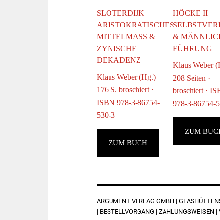
SLOTERDIJK –
HÖCKE II –
ARISTOKRATISCHES
SELBSTVER
MITTELMASS & Z
& MÄNNLIC
YNISCHE D
FÜHRUNG
EKADENZ
Klaus Weber (
Klaus Weber (Hg.)
208 Seiten ·
176 S. broschiert ·
broschiert · I
ISBN 978-3-86754-
978-3-86754-5
530-3
ZUM BUC
ZUM BUCH
FOOTER
ARGUMENT VERLAG GMBH | GLASHÜTTENST
|
BESTELLVORGANG
|
ZAHLUNGSWEISEN
|