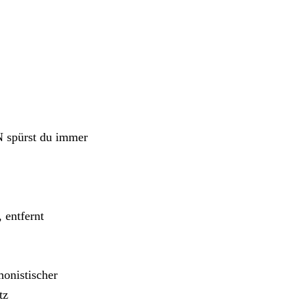
 spürst du immer
 entfernt
monistischer
tz