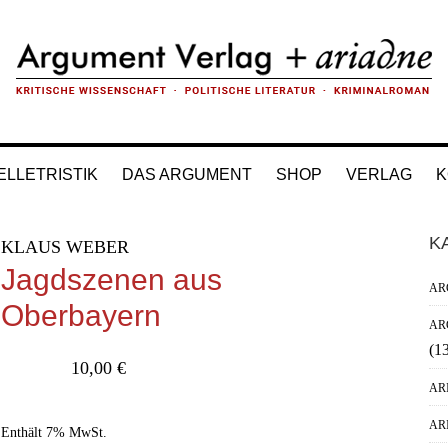
ELLETRISTIK
DAS ARGUMENT
SHOP
VERLAG
K
H
K
KLAUS WEBER
Si
Jagdszenen aus
AR
Oberbayern
AR
(1
10,00
€
AR
AR
Enthält 7% MwSt.