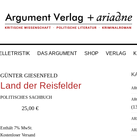
ELLETRISTIK
DAS ARGUMENT
SHOP
VERLAG
K
H
K
GÜNTER GIESENFELD
Si
Land der Reisfelder
AR
POLITISCHES SACHBUCH
AR
(1
25,00
€
AR
Enthält 7% MwSt.
AR
Kostenloser Versand