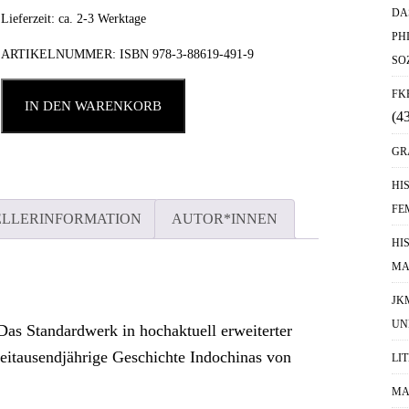
DA
Lieferzeit: ca. 2-3 Werktage
PH
ARTIKELNUMMER:
ISBN 978-3-88619-491-9
SO
FK
IN DEN WARENKORB
(4
GR
HI
FE
ELLERINFORMATION
AUTOR*INNEN
HI
MA
JK
UN
s Standardwerk in hochaktuell erweiterter
eitausendjährige Geschichte Indochinas von
LI
MA