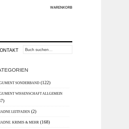
WARENKORB
Suchen
Nav
ONTAKT
nach:
Widget
aupt-
Area
ATEGORIEN
debar
(122)
GUMENT SONDERBAND
GUMENT WISSENSCHAFT ALLGEMEIN
37)
(2)
IADNE LEITFADEN
(168)
IADNE: KRIMIS & MEHR