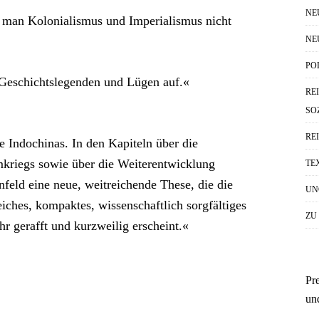
NE
 man Kolonia­lismus und Imperialismus nicht
NE
PO
 Geschichtslegenden und Lügen auf.«
RE
SO
RE
 Indochinas. In den Kapiteln über die
mkriegs sowie über die Weiterentwicklung
TE
enfeld eine neue, weitreichende These, die die
UN
eiches, kompaktes, wissenschaftlich sorgfältiges
ZU
r gerafft und kurzweilig erscheint.«
Pr
un