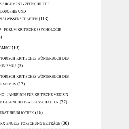
S ARGUMENT - ZEITSCHRIFT F.
ILOSOPHIE UND
(113)
ZIALWISSENSCHAFTEN
P - FORUM KRITISCHE PSYCHOLOGIE
3)
(10)
AMSCI
STORISCH-KRITISCHES WÖRTERBUCH DES
(3)
MINISMUS
STORISCH-KRITISCHES WÖRTERBUCH DES
(13)
RXISMUS
MG - JAHRBUCH FÜR KRITISCHE MEDIZIN
(37)
D GESUNDHEITSWISSENSCHAFTEN
(16)
TERATURBIBLIOTHEK
(38)
RX-ENGELS-FORSCHUNG BEITRÄGE