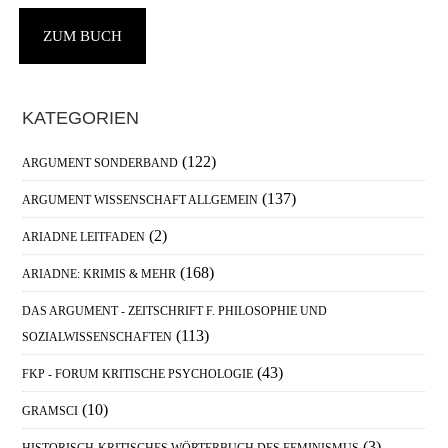
P
ZUM BUCH
Haupt-
KATEGORIEN
Sidebar
(122)
ARGUMENT SONDERBAND
(137)
ARGUMENT WISSENSCHAFT ALLGEMEIN
(2)
ARIADNE LEITFADEN
(168)
ARIADNE: KRIMIS & MEHR
DAS ARGUMENT - ZEITSCHRIFT F. PHILOSOPHIE UND
(113)
SOZIALWISSENSCHAFTEN
(43)
FKP - FORUM KRITISCHE PSYCHOLOGIE
(10)
GRAMSCI
(3)
HISTORISCH-KRITISCHES WÖRTERBUCH DES FEMINISMUS