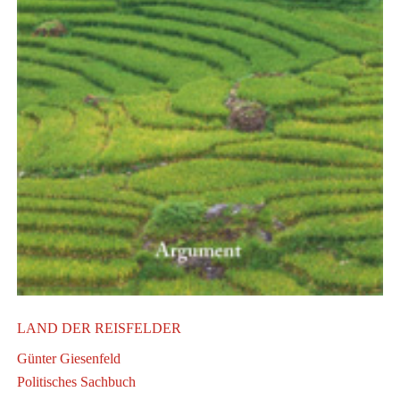
LAND DER REISFELDER
V
Günter Giesenfeld
Politisches Sachbuch
E