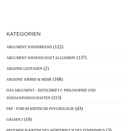
9
Haupt-
KATEGORIEN
Sidebar
(122)
ARGUMENT SONDERBAND
(137)
ARGUMENT WISSENSCHAFT ALLGEMEIN
(2)
ARIADNE LEITFADEN
(168)
ARIADNE: KRIMIS & MEHR
DAS ARGUMENT - ZEITSCHRIFT F. PHILOSOPHIE UND
(113)
SOZIALWISSENSCHAFTEN
(43)
FKP - FORUM KRITISCHE PSYCHOLOGIE
(10)
GRAMSCI
(3)
HISTORISCH-KRITISCHES WÖRTERBUCH DES FEMINISMUS