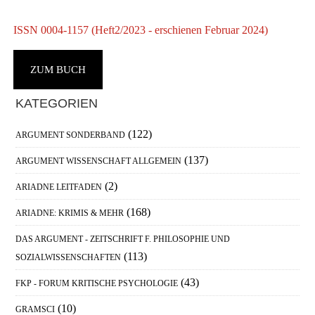
ISSN 0004-1157 (Heft2/2023 - erschienen Februar 2024)
I
ZUM BUCH
Haupt-
KATEGORIEN
Sidebar
(122)
ARGUMENT SONDERBAND
(137)
ARGUMENT WISSENSCHAFT ALLGEMEIN
(2)
ARIADNE LEITFADEN
(168)
ARIADNE: KRIMIS & MEHR
DAS ARGUMENT - ZEITSCHRIFT F. PHILOSOPHIE UND
(113)
SOZIALWISSENSCHAFTEN
(43)
FKP - FORUM KRITISCHE PSYCHOLOGIE
(10)
GRAMSCI