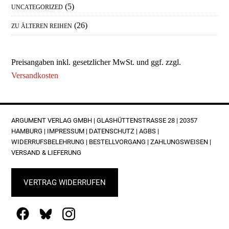
(5)
UNCATEGORIZED
(26)
ZU ÄLTEREN REIHEN
Preisangaben inkl. gesetzlicher MwSt. und ggf. zzgl.
Versandkosten
FOOTER
ARGUMENT VERLAG GMBH | GLASHÜTTENSTRASSE 28 | 20357 H
AMBURG |
IMPRESSUM
|
DATENSCHUTZ
|
AGBS
|
WIDERRUFSBELEHRUNG
|
BESTELLVORGANG
|
ZAHLUNGSWEISEN
|
VERSAND & LIEFERUNG
VERTRAG WIDERRUFEN