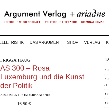
ELLETRISTIK
DAS ARGUMENT
SHOP
VERLAG
K
H
K
FRIGGA HAUG
Si
AS 300 – Rosa
AR
Luxemburg und die Kunst
AR
der Politik
(1
AR
ARGUMENT SONDERBAND 300
16,50
€
AR