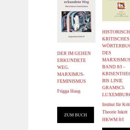
HISTORISCH
KRITISCHES
WÖRTERBU
DES
DER IM GEHEN
MARXISMU
ERKUNDETE
BAND 8/I –
WEG.
KRISENTHE
MARXIMUS-
BIS LINIE
FEMINISMUS
GRAMSCI-
Frigga Haug
LUXEMBUR
Institut für Kri
Theorie Inkrit
ZUM BUCH
HKWM 8/I