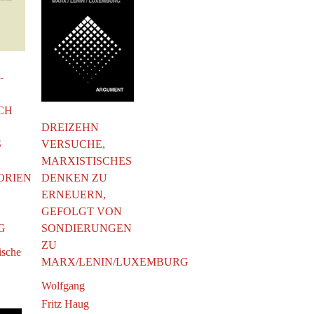
-
CH
DREIZEHN
VERSUCHE,
S
MARXISTISCHES
DENKEN ZU
ORIEN
ERNEUERN,
GEFOLGT VON
SONDIERUNGEN
G
ZU
tische
MARX/LENIN/LUXEMBURG
Wolfgang
Fritz Haug