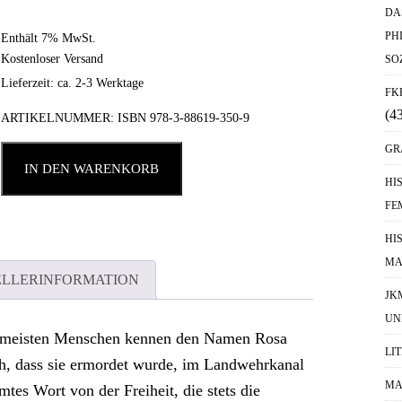
DA
PH
Enthält 7% MwSt.
Kostenloser Versand
SO
Lieferzeit: ca. 2-3 Werktage
FK
(4
ARTIKELNUMMER:
ISBN 978-3-88619-350-9
GR
IN DEN WARENKORB
HI
FE
HI
MA
ELLERINFORMATION
JK
UN
 meisten Menschen kennen den Namen Rosa
LI
h, dass sie ermordet wurde, im Landwehrkanal
MA
mtes Wort von der Freiheit, die stets die