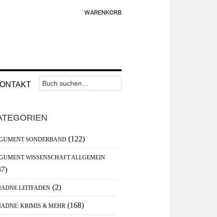
WARENKORB
Suchen
Nav
ONTAKT
nach:
Widget
aupt-
Area
ATEGORIEN
debar
(122)
GUMENT SONDERBAND
GUMENT WISSENSCHAFT ALLGEMEIN
37)
(2)
IADNE LEITFADEN
(168)
IADNE: KRIMIS & MEHR