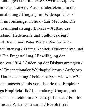
rfahrungen und Subjekte / Zweites Kapitel:
 in Gegensätzen / Auseinandersetzung in der
 Annäherung / Umgang mit Widersprüchen /
h mit bisheriger Politik / Zur Methode: Die
 Zusammenfassung / Lukács – Aufbau des
erstand, Hegemonie und Stellungskrieg /
lt Brecht und Peter Weiß / Wie weiter? /
schütterung / Drittes Kapitel: Fehleranalyse und
 / Die Fragestellung / Bewilligung der
sse vor 1914 / Änderung der Diskursstrategien /
 Transnationaler Weltkapitalismus / Aufgaben
 Unterscheidung / Fehleranalyse  wie weiter? /
pannungsverhältnis von Theorie und Empirie /
gs Empiriekritik / Luxemburgs Umgang mit
che Theoretikerin / Nachtrag: Lukács / Fünftes
msci / Parlamentarismus / Revolution /