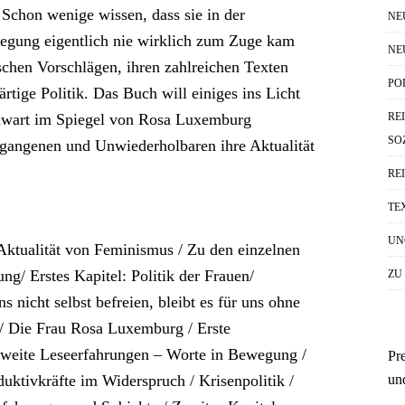
 Schon wenige wissen, dass sie in der
NE
egung eigentlich nie wirklich zum Zuge kam
NE
ischen Vorschlägen, ihren zahlreichen Texten
PO
tige Politik. Das Buch will einiges ins Licht
RE
enwart im Spiegel von Rosa Luxemburg
SO
gangenen und Unwiederholbaren ihre Aktualität
RE
TE
UN
Aktualität von Feminismus / Zu den einzelnen
ng/ Erstes Kapitel: Politik der Frauen/
ZU
 nicht selbst befreien, bleibt es für uns ohne
 / Die Frau Rosa Luxemburg / Erste
Zweite Leseerfahrungen – Worte in Bewegung /
Pr
un
uktivkräfte im Widerspruch / Krisenpolitik /