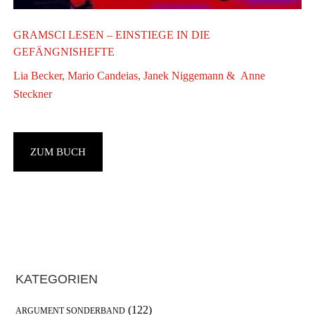
GRAMSCI LESEN – EINSTIEGE IN DIE
GEFÄNGNISHEFTE
Lia Becker, Mario Candeias, Janek Niggemann & Anne
Steckner
U
ZUM BUCH
U
w
8
Haupt-
KATEGORIEN
Sidebar
(122)
ARGUMENT SONDERBAND