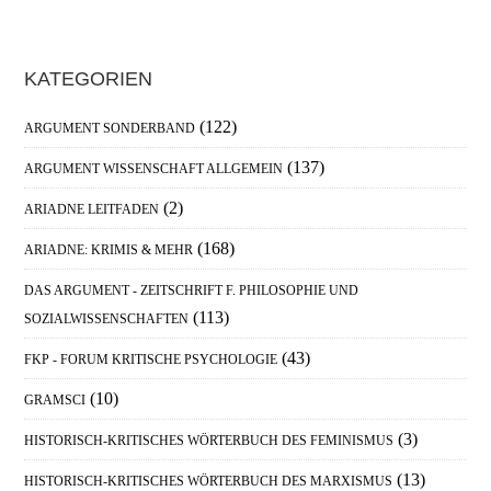
Haupt-
KATEGORIEN
Sidebar
(122)
ARGUMENT SONDERBAND
(137)
ARGUMENT WISSENSCHAFT ALLGEMEIN
(2)
ARIADNE LEITFADEN
(168)
ARIADNE: KRIMIS & MEHR
DAS ARGUMENT - ZEITSCHRIFT F. PHILOSOPHIE UND
(113)
SOZIALWISSENSCHAFTEN
(43)
FKP - FORUM KRITISCHE PSYCHOLOGIE
(10)
GRAMSCI
(3)
HISTORISCH-KRITISCHES WÖRTERBUCH DES FEMINISMUS
(13)
HISTORISCH-KRITISCHES WÖRTERBUCH DES MARXISMUS