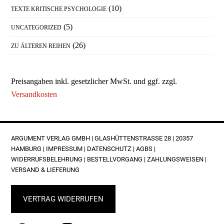
(10)
TEXTE KRITISCHE PSYCHOLOGIE
(5)
UNCATEGORIZED
(26)
ZU ÄLTEREN REIHEN
Preisangaben inkl. gesetzlicher MwSt. und ggf. zzgl.
Versandkosten
FOOTER
ARGUMENT VERLAG GMBH | GLASHÜTTENSTRASSE 28 | 20357 H
AMBURG |
IMPRESSUM
|
DATENSCHUTZ
|
AGBS
|
WIDERRUFSBELEHRUNG
|
BESTELLVORGANG
|
ZAHLUNGSWEISEN
|
VERSAND & LIEFERUNG
VERTRAG WIDERRUFEN