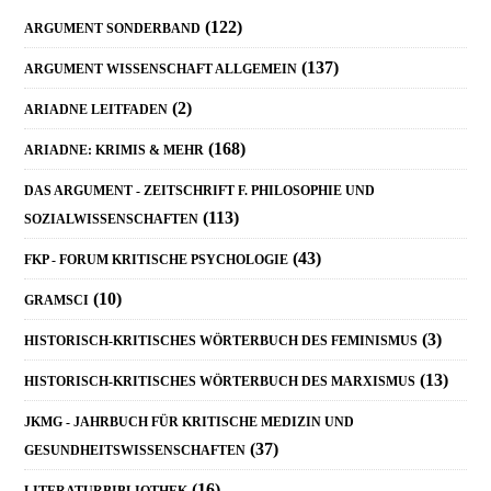
Sidebar
(122)
ARGUMENT SONDERBAND
(137)
ARGUMENT WISSENSCHAFT ALLGEMEIN
(2)
ARIADNE LEITFADEN
(168)
ARIADNE: KRIMIS & MEHR
DAS ARGUMENT - ZEITSCHRIFT F. PHILOSOPHIE UND
(113)
SOZIALWISSENSCHAFTEN
(43)
FKP - FORUM KRITISCHE PSYCHOLOGIE
(10)
GRAMSCI
(3)
HISTORISCH-KRITISCHES WÖRTERBUCH DES FEMINISMUS
(13)
HISTORISCH-KRITISCHES WÖRTERBUCH DES MARXISMUS
JKMG - JAHRBUCH FÜR KRITISCHE MEDIZIN UND
(37)
GESUNDHEITSWISSENSCHAFTEN
(16)