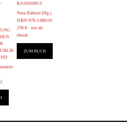
–
RASSISMUS
Nora Räthzel (Hg.)
ISBN 978-3-88619-
258-8 · nur als
RUNG
ebook
CHEN
ER
UBLIK
ZUM BUCH
AND
enstern
92
H