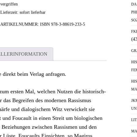
vergriffen
DA
Lieferzeit: sofort lieferbar
PH
SO
ARTIKELNUMMER:
ISBN 978-3-88619-233-5
FK
(4
GR
ELLERINFORMATION
HI
FE
tte direkt beim Verlag anfragen.
HI
MA
zum ersten Mal, welchen Nutzen die historisch-
für das Begreifen des modernen Rassismus
JK
ärfe und dialogischem Witz verwickelt sie
UN
t und Foucault in einen Streit um biologischen
LI
ie Beziehungen zwischen Rassismen und den
MA
 Lüste. Foucaults Einsichten, so Magiros,