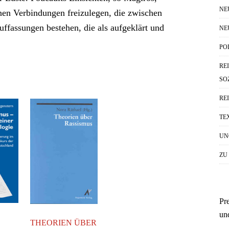
NE
nen Verbindungen freizulegen, die zwischen
fassungen bestehen, die als aufgeklärt und
NE
PO
RE
SO
RE
TE
UN
ZU
Pr
un
THEORIEN ÜBER