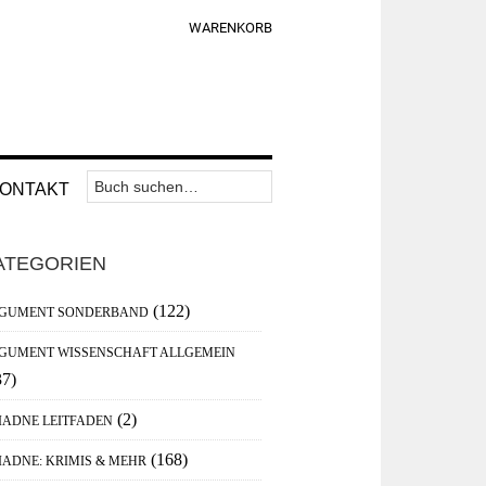
WARENKORB
Suchen
Nav
ONTAKT
nach:
Widget
aupt-
Area
ATEGORIEN
debar
(122)
GUMENT SONDERBAND
GUMENT WISSENSCHAFT ALLGEMEIN
37)
(2)
IADNE LEITFADEN
(168)
IADNE: KRIMIS & MEHR