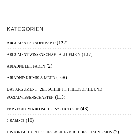
Haupt-
KATEGORIEN
Sidebar
(122)
ARGUMENT SONDERBAND
(137)
ARGUMENT WISSENSCHAFT ALLGEMEIN
(2)
ARIADNE LEITFADEN
(168)
ARIADNE: KRIMIS & MEHR
DAS ARGUMENT - ZEITSCHRIFT F. PHILOSOPHIE UND
(113)
SOZIALWISSENSCHAFTEN
(43)
FKP - FORUM KRITISCHE PSYCHOLOGIE
(10)
GRAMSCI
(3)
HISTORISCH-KRITISCHES WÖRTERBUCH DES FEMINISMUS