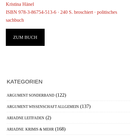
Kristina Hänel
g
ISBN 978-3-86754-513-6 · 240 S. broschiert · politisches
sachbuch
ZUM BUCH
Haupt-
KATEGORIEN
Sidebar
(122)
ARGUMENT SONDERBAND
(137)
ARGUMENT WISSENSCHAFT ALLGEMEIN
(2)
ARIADNE LEITFADEN
(168)
ARIADNE: KRIMIS & MEHR