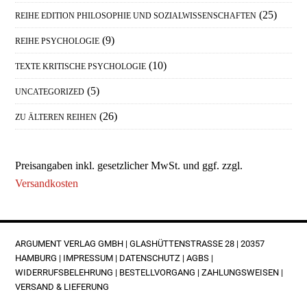
(25)
REIHE EDITION PHILOSOPHIE UND SOZIALWISSENSCHAFTEN
(9)
REIHE PSYCHOLOGIE
(10)
TEXTE KRITISCHE PSYCHOLOGIE
(5)
UNCATEGORIZED
(26)
ZU ÄLTEREN REIHEN
Preisangaben inkl. gesetzlicher MwSt. und ggf. zzgl.
Versandkosten
FOOTER
ARGUMENT VERLAG GMBH | GLASHÜTTENSTRASSE 28 | 20357 H
AMBURG |
IMPRESSUM
|
DATENSCHUTZ
|
AGBS
|
WIDERRUFSBELEHRUNG
|
BESTELLVORGANG
|
ZAHLUNGSWEISEN
|
VERSAND & LIEFERUNG