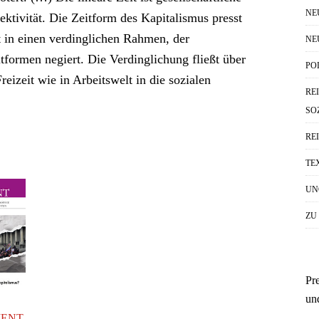
NE
ktivität. Die Zeitform des Kapitalismus presst
ät in einen verdinglichen Rahmen, der
NE
tformen negiert. Die Verdinglichung fließt über
PO
reizeit wie in Arbeitswelt in die sozialen
RE
SO
RE
TE
UN
ZU
Pr
un
MENT