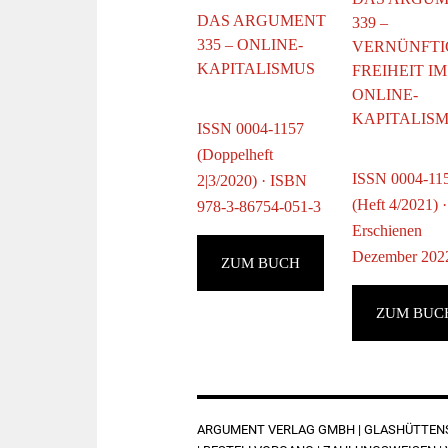
DAS ARGUMENT
339 –
335 – ONLINE-
VERNÜNFTI
KAPITALISMUS
FREIHEIT IM
ONLINE-
KAPITALIS
ISSN 0004-1157
(Doppelheft
ISSN 0004-11
2|3/2020) · ISBN
(Heft 4/2021) ·
978-3-86754-051-3
Erschienen
Dezember 202
ZUM BUCH
ZUM BUC
FOOTER
ARGUMENT VERLAG GMBH | GLASHÜTTENST