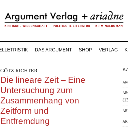
ELLETRISTIK
DAS ARGUMENT
SHOP
VERLAG
K
H
K
GÖTZ RICHTER
Si
Die lineare Zeit – Eine
AR
Untersuchung zum
AR
Zusammenhang von
(1
Zeitform und
AR
Entfremdung
AR