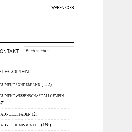
WARENKORB
Suchen
Nav
ONTAKT
nach:
Widget
aupt-
Area
ATEGORIEN
debar
(122)
GUMENT SONDERBAND
GUMENT WISSENSCHAFT ALLGEMEIN
37)
(2)
IADNE LEITFADEN
(168)
IADNE: KRIMIS & MEHR