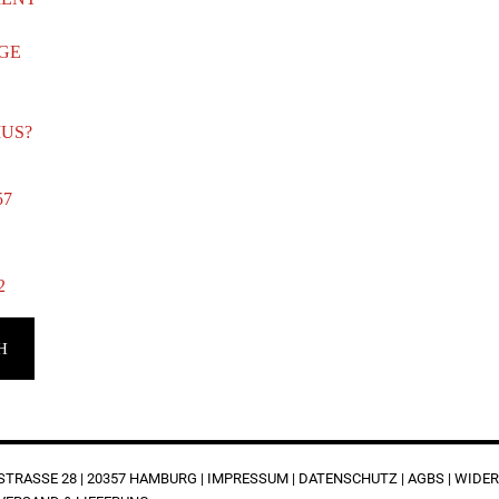
GE
MUS?
57
2
H
RASSE 28 | 20357 HAMBURG |
IMPRESSUM
|
DATENSCHUTZ
|
AGBS
|
WIDER