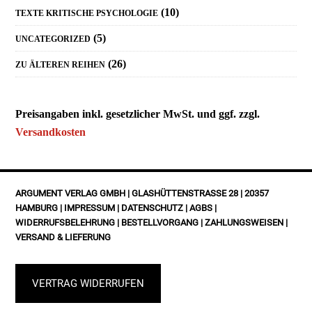
(10)
TEXTE KRITISCHE PSYCHOLOGIE
(5)
UNCATEGORIZED
(26)
ZU ÄLTEREN REIHEN
Preisangaben inkl. gesetzlicher MwSt. und ggf. zzgl.
Versandkosten
FOOTER
ARGUMENT VERLAG GMBH | GLASHÜTTENSTRASSE 28 | 20357 H
AMBURG |
IMPRESSUM
|
DATENSCHUTZ
|
AGBS
|
WIDERRUFSBELEHRUNG
|
BESTELLVORGANG
|
ZAHLUNGSWEISEN
|
VERSAND & LIEFERUNG
VERTRAG WIDERRUFEN