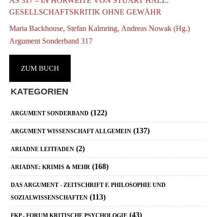
AS 317 – IN HÖRWEITE VON STUART HALL.
A
GESELLSCHAFTSKRITIK OHNE GEWÄHR
D
Maria Backhouse, Stefan Kalmring, Andreas Nowak (Hg.)
Argument Sonderband 317
ZUM BUCH
Haupt-
KATEGORIEN
Sidebar
(122)
ARGUMENT SONDERBAND
(137)
ARGUMENT WISSENSCHAFT ALLGEMEIN
(2)
ARIADNE LEITFADEN
(168)
ARIADNE: KRIMIS & MEHR
DAS ARGUMENT - ZEITSCHRIFT F. PHILOSOPHIE UND
(113)
SOZIALWISSENSCHAFTEN
(43)
FKP - FORUM KRITISCHE PSYCHOLOGIE