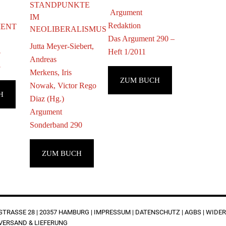
STANDPUNKTE
Argument
IM
Redaktion
MENT
NEOLIBERALISMUS
Das Argument 290 –
Jutta Meyer-Siebert,
Heft 1/2011
·
Andreas
3
Merkens, Iris
ZUM BUCH
Nowak, Victor Rego
H
Diaz (Hg.)
Argument
Sonderband 290
ZUM BUCH
RASSE 28 | 20357 HAMBURG |
IMPRESSUM
|
DATENSCHUTZ
|
AGBS
|
WIDER
VERSAND & LIEFERUNG