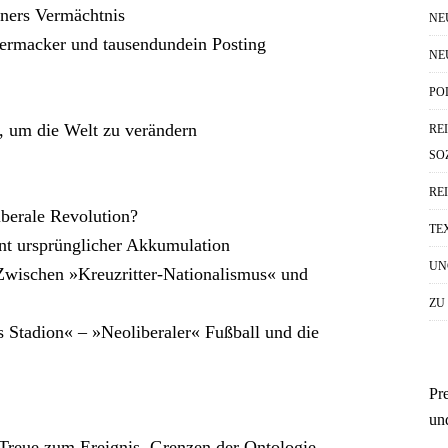
ners Vermächtnis
NE
ermacker und tausendundein Posting
NE
PO
 um die Welt zu verändern
RE
SO
RE
iberale Revolution?
TE
t ursprünglicher Akkumulation
UN
 Zwischen »Kreuzritter-Nationalismus« und
ZU
Stadion« – »Neoliberaler« Fußball und die
Pr
un
r Treue zum Ereignis. Grenzen der Ontologie