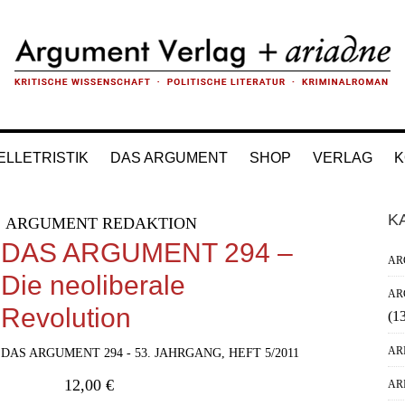
ELLETRISTIK
DAS ARGUMENT
SHOP
VERLAG
K
H
K
ARGUMENT REDAKTION
Si
DAS ARGUMENT 294 –
AR
Die neoliberale
AR
Revolution
(1
AR
DAS ARGUMENT 294 - 53. JAHRGANG, HEFT 5/2011
12,00
€
AR