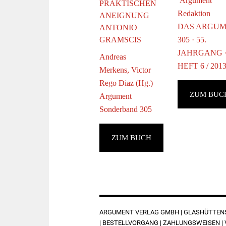
Argument
PRAKTISCHEN
Redaktion
ANEIGNUNG
DAS ARGU
ANTONIO
GRAMSCIS
305 · 55.
JAHRGANG 
Andreas
HEFT 6 / 201
Merkens, Victor
Rego Diaz (Hg.)
ZUM BUC
Argument
Sonderband 305
ZUM BUCH
FOOTER
ARGUMENT VERLAG GMBH | GLASHÜTTENST
|
BESTELLVORGANG
|
ZAHLUNGSWEISEN
|