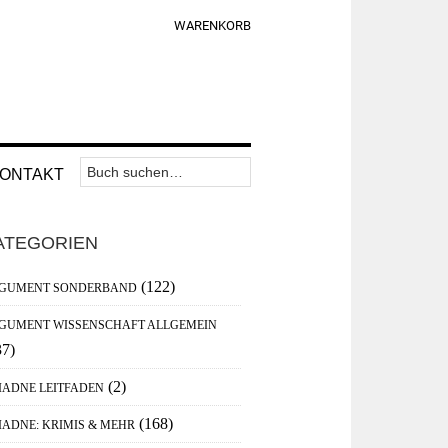
WARENKORB
Suchen
Nav
ONTAKT
nach:
Widget
aupt-
Area
ATEGORIEN
debar
(122)
GUMENT SONDERBAND
GUMENT WISSENSCHAFT ALLGEMEIN
37)
(2)
IADNE LEITFADEN
(168)
IADNE: KRIMIS & MEHR