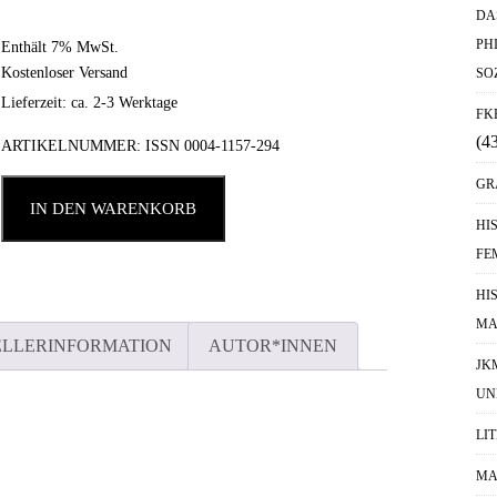
DA
PH
Enthält 7% MwSt.
Kostenloser Versand
SO
Lieferzeit: ca. 2-3 Werktage
FK
(4
ARTIKELNUMMER:
ISSN 0004-1157-294
GR
IN DEN WARENKORB
HI
FE
HI
MA
ELLERINFORMATION
AUTOR*INNEN
JK
UN
LI
MA