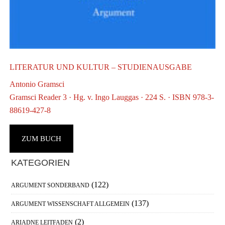
S
A
g
LITERATUR UND KULTUR – STUDIENAUSGABE
Antonio Gramsci
Gramsci Reader 3 · Hg. v. Ingo Lauggas · 224 S. · ISBN 978-3-
88619-427-8
ZUM BUCH
Haupt-
KATEGORIEN
Sidebar
(122)
ARGUMENT SONDERBAND
(137)
ARGUMENT WISSENSCHAFT ALLGEMEIN
(2)
ARIADNE LEITFADEN