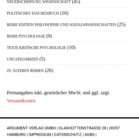
(45)
NEUERSCHEINUNG WISSENSCHAFT
(16)
POLITISCHES TASCHENBUCH
(25)
REIHE EDITION PHILOSOPHIE UND SOZIALWISSENSCHAFTEN
(9)
REIHE PSYCHOLOGIE
(10)
TEXTE KRITISCHE PSYCHOLOGIE
(5)
UNCATEGORIZED
(26)
ZU ÄLTEREN REIHEN
Preisangaben inkl. gesetzlicher MwSt. und ggf. zzgl.
Versandkosten
FOOTER
ARGUMENT VERLAG GMBH | GLASHÜTTENSTRASSE 28 | 20357 H
AMBURG |
IMPRESSUM
|
DATENSCHUTZ
|
AGBS
|