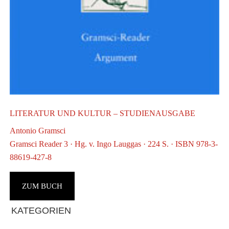
D
LITERATUR UND KULTUR – STUDIENAUSGABE
A
D
Antonio Gramsci
Gramsci Reader 3 · Hg. v. Ingo Lauggas · 224 S. · ISBN 978-3-
88619-427-8
ZUM BUCH
Haupt-
KATEGORIEN