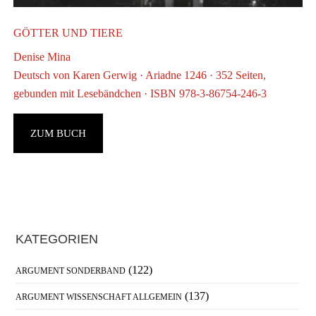
GÖTTER UND TIERE
Denise Mina
Deutsch von Karen Gerwig · Ariadne 1246 · 352 Seiten,
gebunden mit Lesebändchen · ISBN 978-3-86754-246-3
D
ZUM BUCH
D
m
Haupt-
KATEGORIEN
Sidebar
(122)
ARGUMENT SONDERBAND
(137)
ARGUMENT WISSENSCHAFT ALLGEMEIN