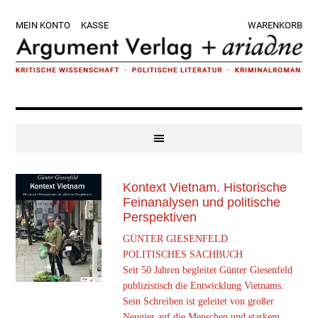
Zur
Skip
Zur
Zur
MEIN KONTO
KASSE
WARENKORB
Hauptnavigation
to
Hauptsidebar
Fußzeile
springen
main
springen
springen
content
Kontext Vietnam. Historische
Feinanalysen und politische
Perspektiven
GÜNTER GIESENFELD
POLITISCHES SACHBUCH
Seit 50 Jahren begleitet Günter Giesenfeld
publizistisch die Entwicklung Vietnams.
Sein Schreiben ist geleitet von großer
Neugier auf die Menschen und starkem