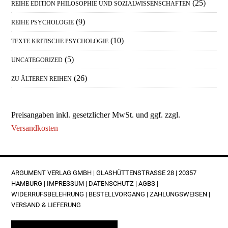
(25)
REIHE EDITION PHILOSOPHIE UND SOZIALWISSENSCHAFTEN
(9)
REIHE PSYCHOLOGIE
(10)
TEXTE KRITISCHE PSYCHOLOGIE
(5)
UNCATEGORIZED
(26)
ZU ÄLTEREN REIHEN
Preisangaben inkl. gesetzlicher MwSt. und ggf. zzgl.
Versandkosten
FOOTER
ARGUMENT VERLAG GMBH | GLASHÜTTENSTRASSE 28 | 20357 H
AMBURG |
IMPRESSUM
|
DATENSCHUTZ
|
AGBS
|
WIDERRUFSBELEHRUNG
|
BESTELLVORGANG
|
ZAHLUNGSWEISEN
|
VERSAND & LIEFERUNG