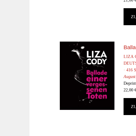
21,00
Z
Ball
LIZA
DEUT
· 416 
August:
Deprimi
22,00
Z