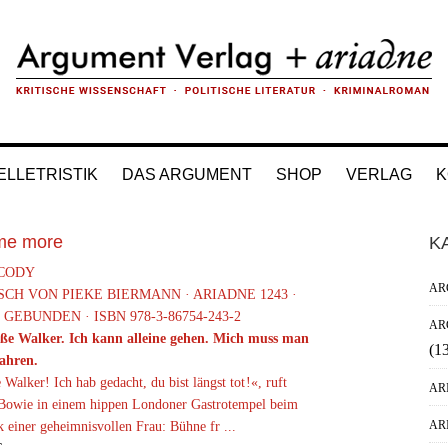
ELLETRISTIK
DAS ARGUMENT
SHOP
VERLAG
K
H
me more
K
Si
 CODY
AR
CH VON PIEKE BIERMANN · ARIADNE 1243 ·
., GEBUNDEN · ISBN 978-3-86754-243-2
AR
iße Walker. Ich kann alleine gehen. Mich muss man
(1
fahren.
 Walker! Ich hab gedacht, du bist längst tot !«, ruft
AR
Bowie in einem hippen Londoner Gastro­tempel beim
AR
 einer geheimnisvollen Frau: Bühne fr ...