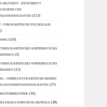
S ARGUMENT - ZEITSCHRIFT F.
ILOSOPHIE UND
(113)
ZIALWISSENSCHAFTEN
P - FORUM KRITISCHE PSYCHOLOGIE
3)
(10)
AMSCI
STORISCH-KRITISCHES WÖRTERBUCH DES
(3)
MINISMUS
STORISCH-KRITISCHES WÖRTERBUCH DES
(13)
RXISMUS
MG - JAHRBUCH FÜR KRITISCHE MEDIZIN
(37)
D GESUNDHEITSWISSENSCHAFTEN
(16)
TERATURBIBLIOTHEK
(38)
RX-ENGELS-FORSCHUNG BEITRÄGE