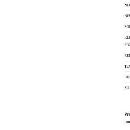
NE
NE
PO
RE
SO
RE
TE
UN
ZU
Pr
un