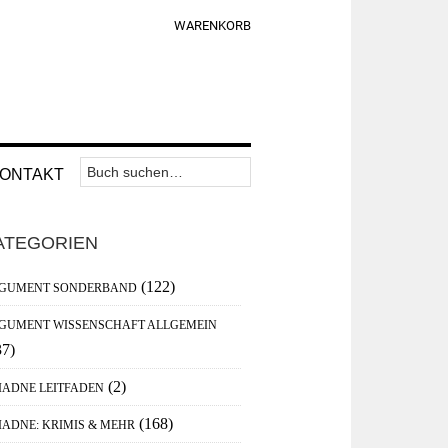
WARENKORB
Suchen
Nav
ONTAKT
nach:
Widget
aupt-
Area
ATEGORIEN
debar
(122)
GUMENT SONDERBAND
GUMENT WISSENSCHAFT ALLGEMEIN
37)
(2)
IADNE LEITFADEN
(168)
IADNE: KRIMIS & MEHR