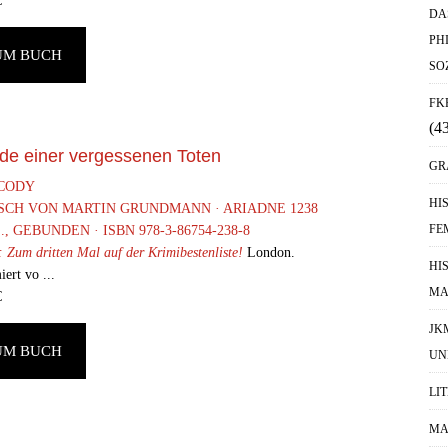
€
DA
PH
UM BUCH
SO
FK
(4
ade einer vergessenen Toten
GR
 CODY
HI
SCH VON MARTIN GRUNDMANN · ARIADNE 1238
FE
S., GEBUNDEN · ISBN 978-3-86754-238-8
 Zum dritten Mal auf der Krimibestenliste!
London.
HI
ert vo ...
MA
€
JK
UM BUCH
UN
LI
MA