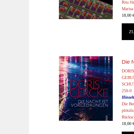
Rita fü
Marisa 
18,00
Z
Die 
DORI
GEBU
SCHUT
250-0
Hinseh
Die Ber
plötzli
Rücksch
18,00