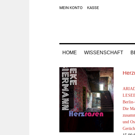
Zur
Skip
Zur
Zur
MEIN KONTO
KASSE
Hauptnavigation
to
Hauptsidebar
Fußzeile
springen
main
springen
springen
content
HOME
WISSENSCHAFT
B
Herz
ARIAD
LESEB
Berlin-
Die Ma
zusamm
und Os
Gerüche