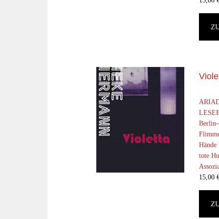
15,00
Z
Viole
ARIAD
LESEB
Berlin
Flimme
Hände v
tote Hu
Assozia
15,00
Z