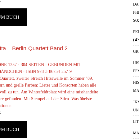
€
DA
PH
UM BUCH
SO
FK
(4
tta – Berlin-Quartett Band 2
GR
HI
NE 1257 · 304 SEITEN · GEBUNDEN MIT
FE
ÄNDCHEN · ISBN 978-3-86754-257-9
-Quartett, zweiter Streich Hitzewelle im Sommer ’89,
HI
rn und grelle Farben: Lietze und Konsorten haben alle
MA
oll zu tun. Am Winterfeldtplatz wird eine misshandelte
re gefunden. Mit Stempel auf der Stirn. Was übelste
JK
tionen ...
UN
€
LI
UM BUCH
MA