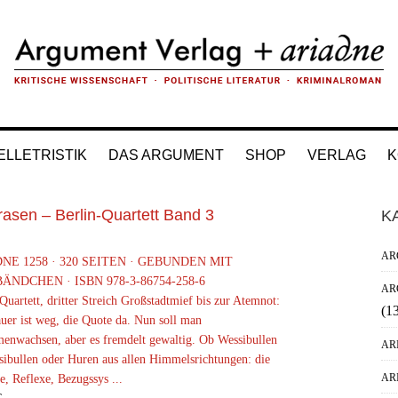
ELLETRISTIK
DAS ARGUMENT
SHOP
VERLAG
K
H
rasen – Berlin-Quartett Band 3
K
Si
AR
NE 1258 · 320 SEITEN · GEBUNDEN MIT
ÄNDCHEN · ISBN 978-3-86754-258-6
AR
Quartett, dritter Streich Großstadtmief bis zur Atemnot:
(1
uer ist weg, die Quote da. Nun soll man
enwachsen, aber es fremdelt gewaltig. Ob Wessibullen
AR
sibullen oder Huren aus allen Himmelsrichtungen: die
AR
, Reflexe, Bezugssys ...