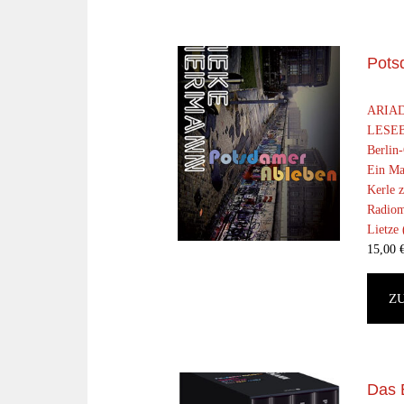
Pots
ARIAD
LESEB
Berlin-
Ein Ma
Kerle z
Radiom
Lietze 
15,00
Z
Das 