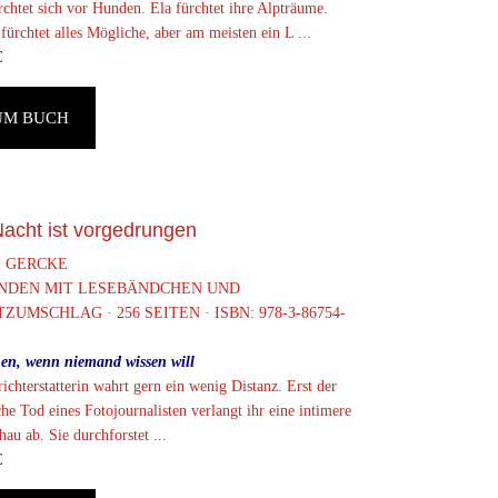
rchtet sich vor Hunden. Ela fürchtet ihre Alpträume.
fürchtet alles Mögliche, aber am meisten ein L ...
€
UM BUCH
Nacht ist vorgedrungen
S GERCKE
NDEN MIT LESEBÄNDCHEN UND
ZUMSCHLAG · 256 SEITEN · ISBN: 978-3-86754-
en, wenn niemand wissen will
ichterstatterin wahrt gern ein wenig Distanz. Erst der
che Tod eines Fotojournalisten verlangt ihr eine intimere
au ab. Sie durchforstet ...
€