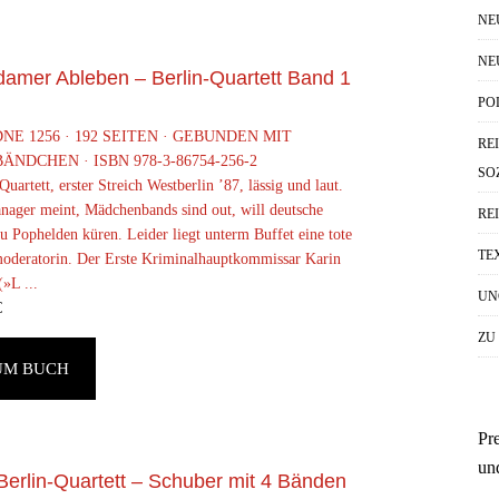
NE
NE
damer Ableben – Berlin-Quartett Band 1
PO
NE 1256 · 192 SEITEN · GEBUNDEN MIT
RE
ÄNDCHEN · ISBN 978-3-86754-256-2
SO
Quartett, erster Streich Westberlin ’87, lässig und laut.
nager meint, Mädchenbands sind out, will deutsche
RE
u Pophelden küren. Leider liegt unterm Buffet eine tote
TE
oderatorin. Der Erste Kriminalhauptkommissar Karin
(»L ...
UN
€
ZU
UM BUCH
Pr
un
Berlin-Quartett – Schuber mit 4 Bänden