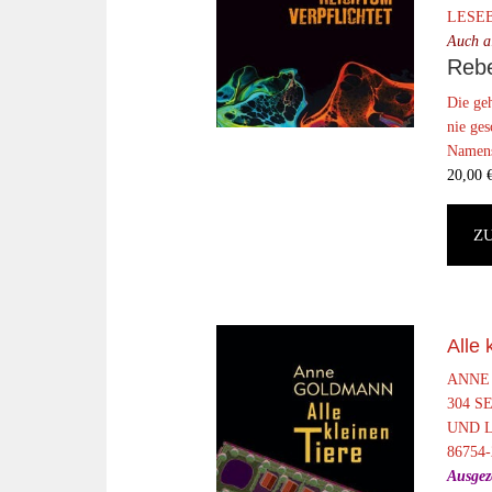
LESEB
Auch a
Rebe
Die geh
nie ges
Namensg
20,00
Z
Alle 
ANNE
304 
UND L
86754-
Ausgez