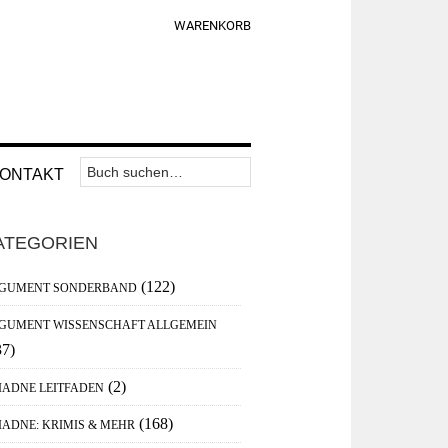
WARENKORB
Suchen
Nav
ONTAKT
nach:
Widget
aupt-
Area
ATEGORIEN
debar
(122)
GUMENT SONDERBAND
GUMENT WISSENSCHAFT ALLGEMEIN
37)
(2)
IADNE LEITFADEN
(168)
IADNE: KRIMIS & MEHR