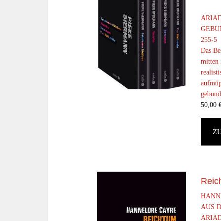
ARIAD
GEBUN
255-5
Das Be
mitten
realist
aufmüp
gebund
50,00
Z
Reich
HANN
AUS D
ARIAD