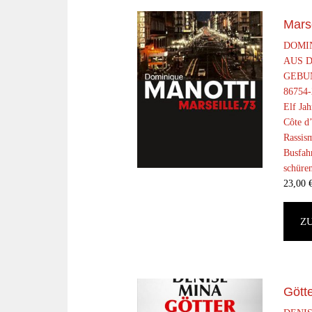
Mars
DOMI
AUS D
GEBUN
86754-
Elf Jah
Côte d’
Rassis
Busfahr
schüren
23,00
Z
Götte