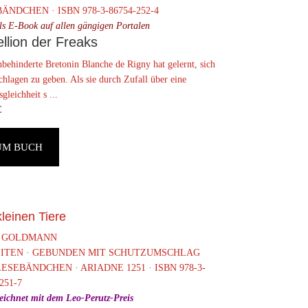
ÄNDCHEN · ISBN 978-3-86754-252-4
ls E-Book auf allen gängigen Portalen
llion der Freaks
behinderte Bretonin Blanche de Rigny hat gelernt, sich
chlagen zu geben. Als sie durch Zufall über eine
leichheit s ...
€
UM BUCH
kleinen Tiere
 GOLDMANN
SEITEN · GEBUNDEN MIT SCHUTZUMSCHLAG
ESEBÄNDCHEN · ARIADNE 1251 · ISBN 978-3-
251-7
eichnet mit dem Leo-Perutz-Preis