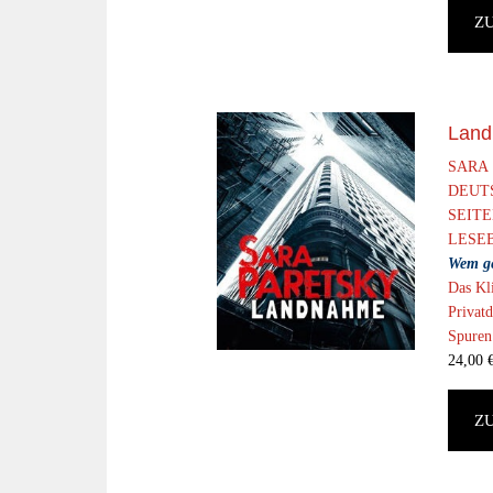
Z
Lan
SARA
DEUTS
SEIT
LESEB
Wem ge
Das Kli
Privatd
Spuren 
24,00
Z