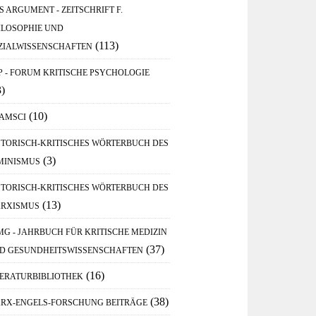
S ARGUMENT - ZEITSCHRIFT F.
ILOSOPHIE UND
(113)
ZIALWISSENSCHAFTEN
P - FORUM KRITISCHE PSYCHOLOGIE
3)
(10)
AMSCI
STORISCH-KRITISCHES WÖRTERBUCH DES
(3)
MINISMUS
STORISCH-KRITISCHES WÖRTERBUCH DES
(13)
RXISMUS
MG - JAHRBUCH FÜR KRITISCHE MEDIZIN
(37)
D GESUNDHEITSWISSENSCHAFTEN
(16)
TERATURBIBLIOTHEK
(38)
RX-ENGELS-FORSCHUNG BEITRÄGE