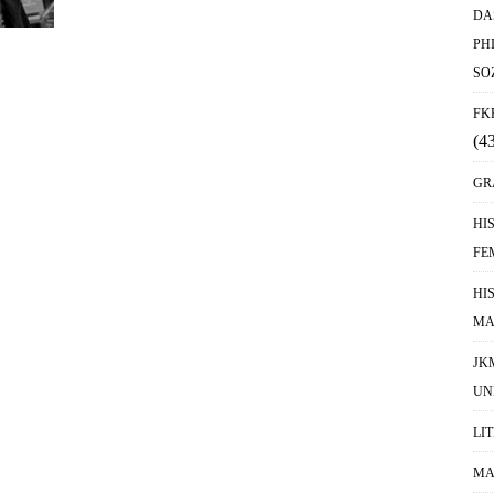
DA
PH
SO
FK
(4
GR
HI
FE
HI
MA
JK
UN
LI
MA