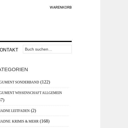
WARENKORB
Suchen
Nav
ONTAKT
nach:
Widget
aupt-
Area
ATEGORIEN
debar
(122)
GUMENT SONDERBAND
GUMENT WISSENSCHAFT ALLGEMEIN
37)
(2)
IADNE LEITFADEN
(168)
IADNE: KRIMIS & MEHR