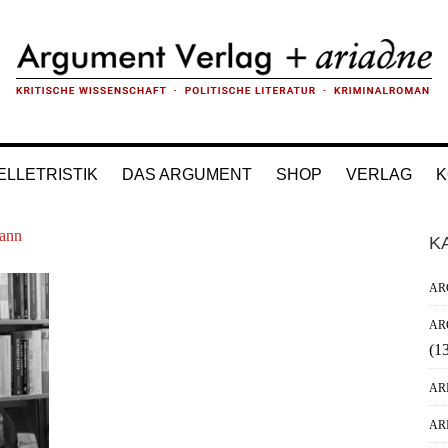
ELLETRISTIK
DAS ARGUMENT
SHOP
VERLAG
K
H
ann
K
Si
AR
AR
(1
AR
AR