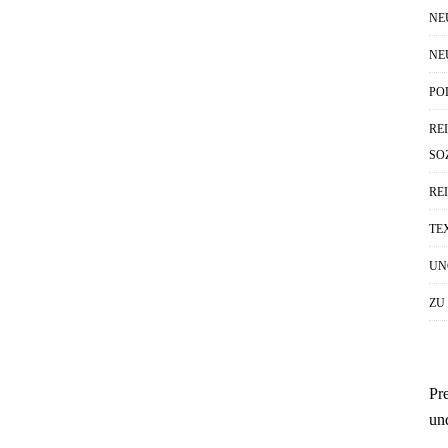
NE
NE
PO
RE
SO
RE
TE
UN
ZU
Pr
un