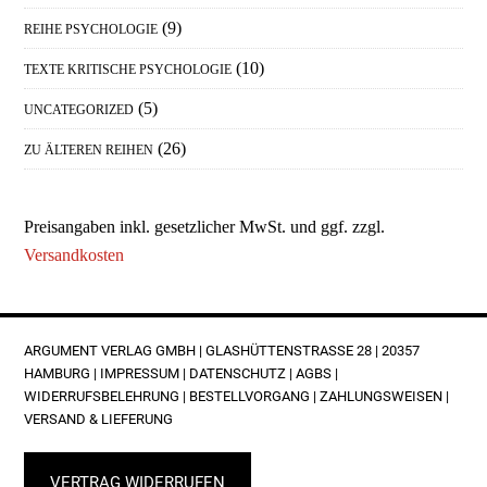
(9)
REIHE PSYCHOLOGIE
(10)
TEXTE KRITISCHE PSYCHOLOGIE
(5)
UNCATEGORIZED
(26)
ZU ÄLTEREN REIHEN
Preisangaben inkl. gesetzlicher MwSt. und ggf. zzgl.
Versandkosten
FOOTER
ARGUMENT VERLAG GMBH | GLASHÜTTENSTRASSE 28 | 20357 H
AMBURG |
IMPRESSUM
|
DATENSCHUTZ
|
AGBS
|
WIDERRUFSBELEHRUNG
|
BESTELLVORGANG
|
ZAHLUNGSWEISEN
|
VERSAND & LIEFERUNG
VERTRAG WIDERRUFEN