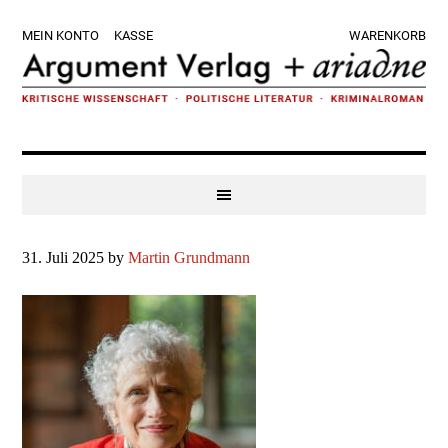
Zur
Skip
Zur
Zur
MEIN KONTO
KASSE
WARENKORB
Hauptnavigation
to
Hauptsidebar
Fußzeile
springen
main
springen
springen
content
31. Juli 2025
by
Martin Grundmann