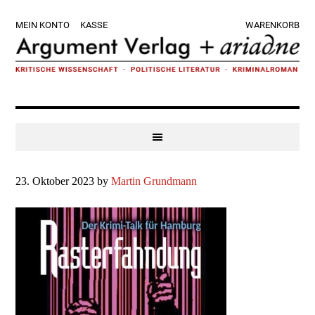
Zur
Skip
Zur
Zur
MEIN KONTO
KASSE
WARENKORB
Hauptnavigation
to
Hauptsidebar
Fußzeile
springen
main
springen
springen
content
23. Oktober 2023
by
Martin Grundmann