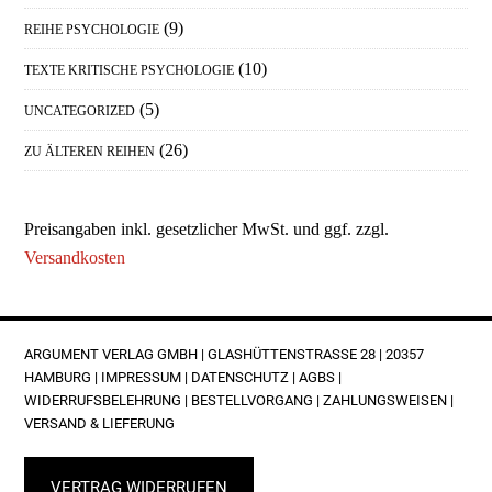
(9)
REIHE PSYCHOLOGIE
(10)
TEXTE KRITISCHE PSYCHOLOGIE
(5)
UNCATEGORIZED
(26)
ZU ÄLTEREN REIHEN
Preisangaben inkl. gesetzlicher MwSt. und ggf. zzgl.
Versandkosten
FOOTER
ARGUMENT VERLAG GMBH | GLASHÜTTENSTRASSE 28 | 20357 H
AMBURG |
IMPRESSUM
|
DATENSCHUTZ
|
AGBS
|
WIDERRUFSBELEHRUNG
|
BESTELLVORGANG
|
ZAHLUNGSWEISEN
|
VERSAND & LIEFERUNG
VERTRAG WIDERRUFEN