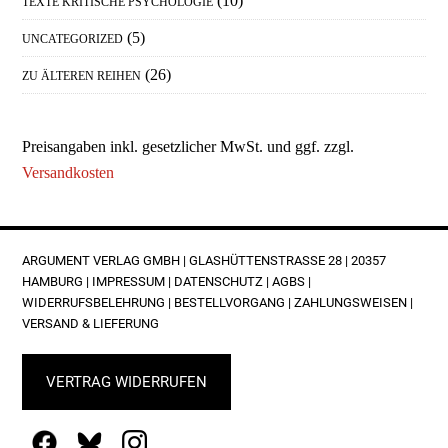
(10)
TEXTE KRITISCHE PSYCHOLOGIE
(5)
UNCATEGORIZED
(26)
ZU ÄLTEREN REIHEN
Preisangaben inkl. gesetzlicher MwSt. und ggf. zzgl.
Versandkosten
FOOTER
ARGUMENT VERLAG GMBH | GLASHÜTTENSTRASSE 28 | 20357 H
AMBURG |
IMPRESSUM
|
DATENSCHUTZ
|
AGBS
|
WIDERRUFSBELEHRUNG
|
BESTELLVORGANG
|
ZAHLUNGSWEISEN
|
VERSAND & LIEFERUNG
VERTRAG WIDERRUFEN