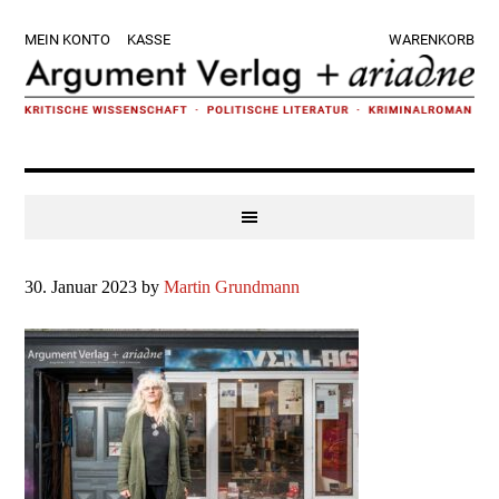
Zur
Skip
Zur
Zur
MEIN KONTO
KASSE
WARENKORB
Hauptnavigation
to
Hauptsidebar
Fußzeile
springen
main
springen
springen
content
30. Januar 2023
by
Martin Grundmann