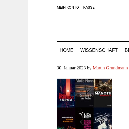
Zur
Skip
Zur
Zur
MEIN KONTO
KASSE
Hauptnavigation
to
Hauptsidebar
Fußzeile
springen
main
springen
springen
content
HOME
WISSENSCHAFT
B
30. Januar 2023
by
Martin Grundmann