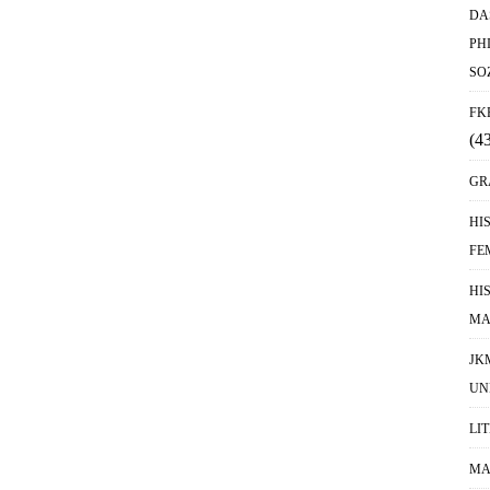
DA
PH
SO
FK
(4
GR
HI
FE
HI
MA
JK
UN
LI
MA