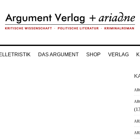
ELLETRISTIK
DAS ARGUMENT
SHOP
VERLAG
K
H
K
Si
AR
AR
(1
AR
AR