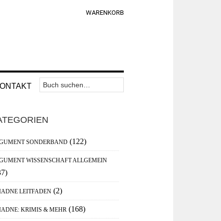
WARENKORB
Suchen
Nav
ONTAKT
nach:
Widget
aupt-
Area
ATEGORIEN
debar
(122)
GUMENT SONDERBAND
GUMENT WISSENSCHAFT ALLGEMEIN
37)
(2)
IADNE LEITFADEN
(168)
IADNE: KRIMIS & MEHR