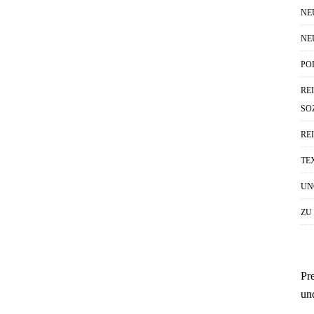
NE
NE
PO
RE
SO
RE
TE
UN
ZU
Pr
un