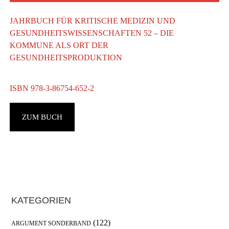
JAHRBUCH FÜR KRITISCHE MEDIZIN UND
GESUNDHEITSWISSENSCHAFTEN 52 – DIE
KOMMUNE ALS ORT DER
GESUNDHEITSPRODUKTION
ISBN 978-3-86754-652-2
G
ZUM BUCH
J
J
Haupt-
KATEGORIEN
Sidebar
(122)
ARGUMENT SONDERBAND