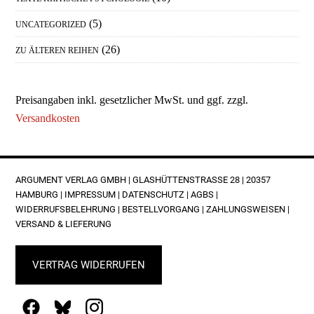
(5)
UNCATEGORIZED
(26)
ZU ÄLTEREN REIHEN
Preisangaben inkl. gesetzlicher MwSt. und ggf. zzgl.
Versandkosten
FOOTER
ARGUMENT VERLAG GMBH | GLASHÜTTENSTRASSE 28 | 20357 H
AMBURG |
IMPRESSUM
|
DATENSCHUTZ
|
AGBS
|
WIDERRUFSBELEHRUNG
|
BESTELLVORGANG
|
ZAHLUNGSWEISEN
|
VERSAND & LIEFERUNG
VERTRAG WIDERRUFEN