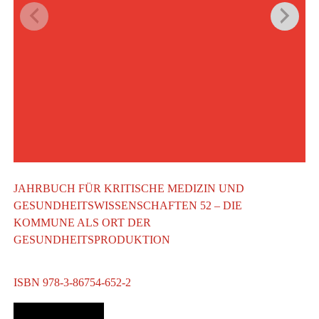
JAHRBUCH FÜR KRITISCHE MEDIZIN UND
GESUNDHEITSWISSENSCHAFTEN 52 – DIE
KOMMUNE ALS ORT DER
GESUNDHEITSPRODUKTION
ISBN 978-3-86754-652-2