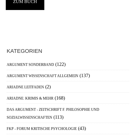
G
ZUM BUCH
J
J
Haupt-
KATEGORIEN
Sidebar
(122)
ARGUMENT SONDERBAND
(137)
ARGUMENT WISSENSCHAFT ALLGEMEIN
(2)
ARIADNE LEITFADEN
(168)
ARIADNE: KRIMIS & MEHR
DAS ARGUMENT - ZEITSCHRIFT F. PHILOSOPHIE UND
(113)
SOZIALWISSENSCHAFTEN
(43)
FKP - FORUM KRITISCHE PSYCHOLOGIE