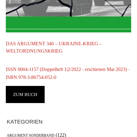
DAS ARGUMENT 340 – UKRAINE-KRIEG –
WELTORDNUNGSKRIEG
ISSN 0004-1157 (Doppelheft 1|2/2022 - erschienen Mai 2023) ·
ISBN 978-3-86754-052-0
A
D
ZUM BUCH
Haupt-
KATEGORIEN
Sidebar
(122)
ARGUMENT SONDERBAND