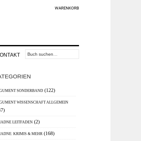
WARENKORB
Suchen
Nav
ONTAKT
nach:
Widget
aupt-
Area
ATEGORIEN
debar
(122)
GUMENT SONDERBAND
GUMENT WISSENSCHAFT ALLGEMEIN
37)
(2)
IADNE LEITFADEN
(168)
IADNE: KRIMIS & MEHR