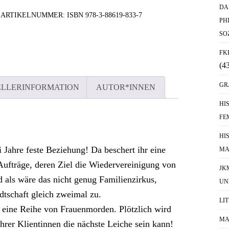
DA
ARTIKELNUMMER:
ISBN 978-3-88619-833-7
PH
SO
FK
(4
GR
ELLERINFORMATION
AUTOR*INNEN
HI
FE
HI
 Jahre feste Beziehung! Da beschert ihr eine
MA
 Aufträge, deren Ziel die Wiedervereinigung von
JK
d als wäre das nicht genug Familienzirkus,
UN
dtschaft gleich zweimal zu.
LI
 eine Reihe von Frauenmorden. Plötzlich wird
MA
hrer Klientinnen die nächste Leiche sein kann!