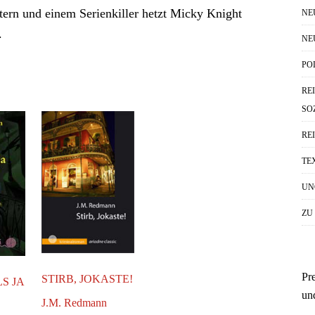
tern und einem Serienkiller hetzt Micky Knight
NE
.
NE
PO
RE
SO
RE
TE
UN
ZU
Pr
STIRB, JOKASTE!
S JA
un
J.M. Redmann