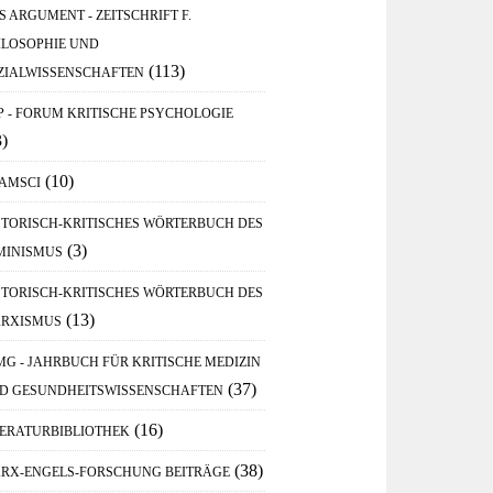
S ARGUMENT - ZEITSCHRIFT F.
ILOSOPHIE UND
(113)
ZIALWISSENSCHAFTEN
P - FORUM KRITISCHE PSYCHOLOGIE
3)
(10)
AMSCI
STORISCH-KRITISCHES WÖRTERBUCH DES
(3)
MINISMUS
STORISCH-KRITISCHES WÖRTERBUCH DES
(13)
RXISMUS
MG - JAHRBUCH FÜR KRITISCHE MEDIZIN
(37)
D GESUNDHEITSWISSENSCHAFTEN
(16)
TERATURBIBLIOTHEK
(38)
RX-ENGELS-FORSCHUNG BEITRÄGE