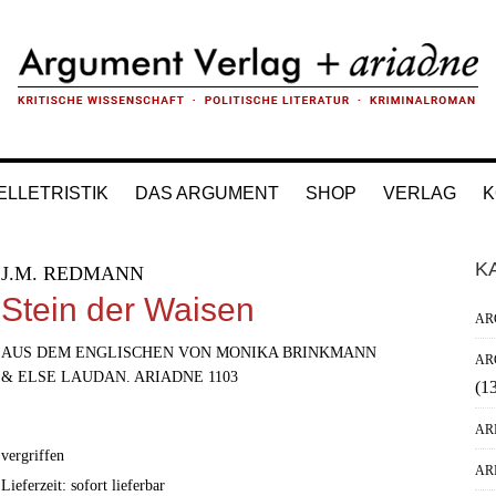
ELLETRISTIK
DAS ARGUMENT
SHOP
VERLAG
K
H
K
J.M. REDMANN
Si
Stein der Waisen
AR
AUS DEM ENGLISCHEN VON MONIKA BRINKMANN
AR
& ELSE LAUDAN. ARIADNE 1103
(1
AR
vergriffen
AR
Lieferzeit: sofort lieferbar