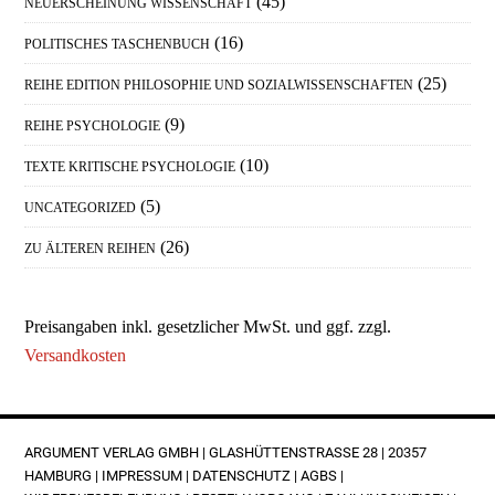
(45)
NEUERSCHEINUNG WISSENSCHAFT
(16)
POLITISCHES TASCHENBUCH
(25)
REIHE EDITION PHILOSOPHIE UND SOZIALWISSENSCHAFTEN
(9)
REIHE PSYCHOLOGIE
(10)
TEXTE KRITISCHE PSYCHOLOGIE
(5)
UNCATEGORIZED
(26)
ZU ÄLTEREN REIHEN
Preisangaben inkl. gesetzlicher MwSt. und ggf. zzgl.
Versandkosten
FOOTER
ARGUMENT VERLAG GMBH | GLASHÜTTENSTRASSE 28 | 20357 H
AMBURG |
IMPRESSUM
|
DATENSCHUTZ
|
AGBS
|