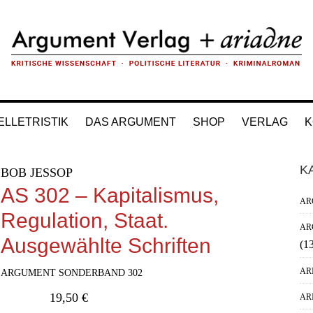
ELLETRISTIK
DAS ARGUMENT
SHOP
VERLAG
K
H
K
BOB JESSOP
Si
AS 302 – Kapitalismus,
AR
Regulation, Staat.
AR
Ausgewählte Schriften
(1
AR
ARGUMENT SONDERBAND 302
19,50
€
AR