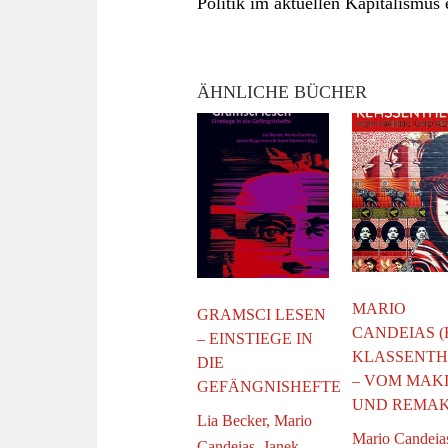
Politik im aktuellen Kapitalismus
ÄHNLICHE BÜCHER
MARIO
GRAMSCI LESEN
CANDEIAS (H
– EINSTIEGE IN
KLASSENTH
DIE
– VOM MAK
GEFÄNGNISHEFTE
UND REMA
Lia Becker, Mario
Mario Candeia
Candeias, Janek