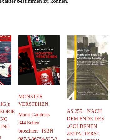
 exakter bestimmen zu können.
MONSTER
G.):
VERSTEHEN
AS 255 – NACH
EORIE
Mario Candeias
DEM ENDE DES
ING
344 Seiten ·
„GOLDENEN
KING
broschiert · ISBN
ZEITALTERS“.
s
987-3-86754-527-3