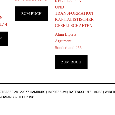
REGULATION
UND
TRANSFORMATION
ZUM BUCH
BN
KAPITALISTISCHER
17-4
GESELLSCHAFTEN
Alain Lipietz
H
Argument
Sonderband 255
ZUM BUCH
RASSE 28 | 20357 HAMBURG |
IMPRESSUM
|
DATENSCHUTZ
|
AGBS
|
WIDER
VERSAND & LIEFERUNG