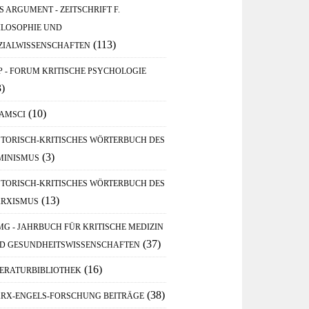
S ARGUMENT - ZEITSCHRIFT F.
ILOSOPHIE UND
(113)
ZIALWISSENSCHAFTEN
P - FORUM KRITISCHE PSYCHOLOGIE
3)
(10)
AMSCI
STORISCH-KRITISCHES WÖRTERBUCH DES
(3)
MINISMUS
STORISCH-KRITISCHES WÖRTERBUCH DES
(13)
RXISMUS
MG - JAHRBUCH FÜR KRITISCHE MEDIZIN
(37)
D GESUNDHEITSWISSENSCHAFTEN
(16)
TERATURBIBLIOTHEK
(38)
RX-ENGELS-FORSCHUNG BEITRÄGE