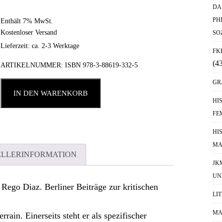
DA
PH
Enthält 7% MwSt.
Kostenloser Versand
SO
Lieferzeit: ca. 2-3 Werktage
FK
(4
ARTIKELNUMMER:
ISBN 978-3-88619-332-5
GR
IN DEN WARENKORB
HI
FE
HI
MA
ELLERINFORMATION
JK
UN
Rego Diaz. Berliner Beiträge zur kritischen
LI
MA
rain. Einerseits steht er als spezifischer