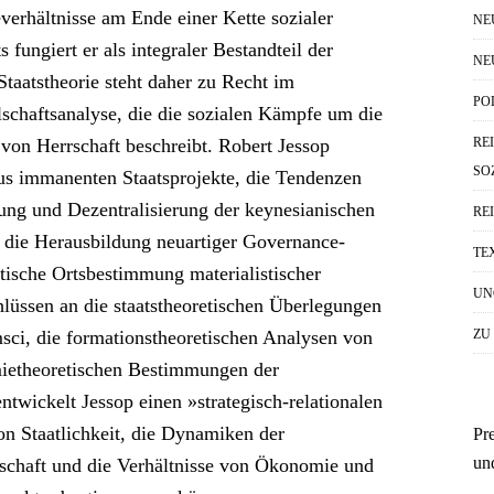
verhältnisse am Ende einer Kette sozialer
NE
 fungiert er als integraler Bestandteil der
NE
Staatstheorie steht daher zu Recht im
PO
llschaftsanalyse, die die sozialen Kämpfe um die
RE
von Herrschaft beschreibt. Robert Jessop
SO
s immanenten Staatsprojekte, die Tendenzen
rung und Dezentralisierung der keynesianischen
RE
d die Herausbildung neuartiger Governance-
TE
itische Ortsbestimmung materialistischer
UN
chlüssen an die staatstheoretischen Überlegungen
ZU
ci, die formationstheoretischen Analysen von
mietheoretischen Bestimmungen der
ntwickelt Jessop einen »strategisch-relationalen
n Staatlichkeit, die Dynamiken der
Pr
un
schaft und die Verhältnisse von Ökonomie und