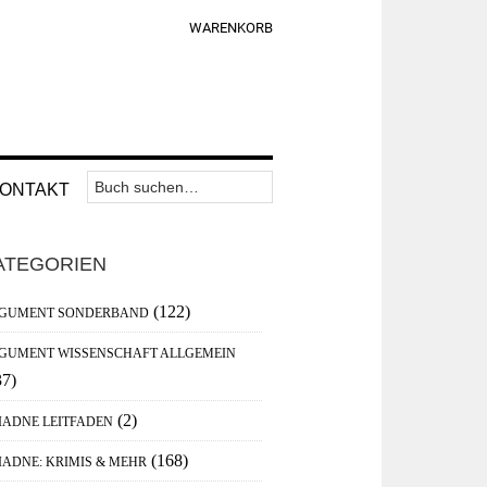
WARENKORB
Suchen
Nav
ONTAKT
nach:
Widget
aupt-
Area
ATEGORIEN
debar
(122)
GUMENT SONDERBAND
GUMENT WISSENSCHAFT ALLGEMEIN
37)
(2)
IADNE LEITFADEN
(168)
IADNE: KRIMIS & MEHR