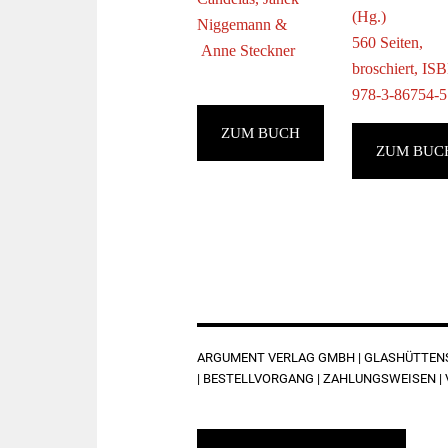
(Hg.)
Niggemann &
560 Seiten,
Anne Steckner
broschiert, IS
978-3-86754-5
ZUM BUCH
ZUM BUC
FOOTER
ARGUMENT VERLAG GMBH | GLASHÜTTENST
|
BESTELLVORGANG
|
ZAHLUNGSWEISEN
|