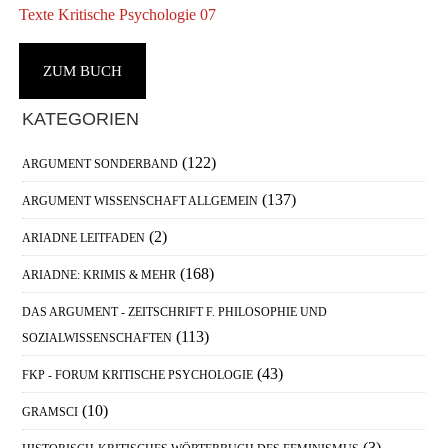
Texte Kritische Psychologie 07
ZUM BUCH
Haupt-
KATEGORIEN
Sidebar
(122)
ARGUMENT SONDERBAND
(137)
ARGUMENT WISSENSCHAFT ALLGEMEIN
(2)
ARIADNE LEITFADEN
(168)
ARIADNE: KRIMIS & MEHR
DAS ARGUMENT - ZEITSCHRIFT F. PHILOSOPHIE UND
(113)
SOZIALWISSENSCHAFTEN
(43)
FKP - FORUM KRITISCHE PSYCHOLOGIE
(10)
GRAMSCI
(3)