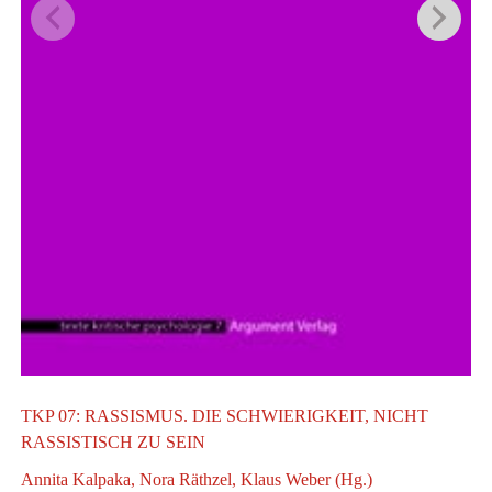
F
P
TKP 07: RASSISMUS. DIE SCHWIERIGKEIT, NICHT
RASSISTISCH ZU SEIN
Annita Kalpaka, Nora Räthzel, Klaus Weber (Hg.)