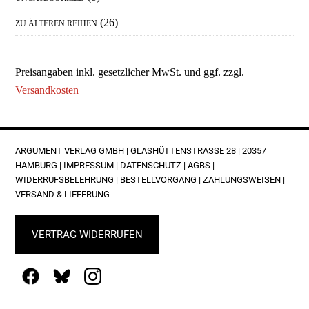
(26)
ZU ÄLTEREN REIHEN
Preisangaben inkl. gesetzlicher MwSt. und ggf. zzgl.
Versandkosten
FOOTER
ARGUMENT VERLAG GMBH | GLASHÜTTENSTRASSE 28 | 20357 H
AMBURG |
IMPRESSUM
|
DATENSCHUTZ
|
AGBS
|
WIDERRUFSBELEHRUNG
|
BESTELLVORGANG
|
ZAHLUNGSWEISEN
|
VERSAND & LIEFERUNG
VERTRAG WIDERRUFEN