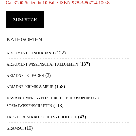
Ca. 3500 Seiten in 10 Bd. · ISBN 978-3-86754-100-8
ZUM BUCH
Haupt-
KATEGORIEN
Sidebar
(122)
ARGUMENT SONDERBAND
(137)
ARGUMENT WISSENSCHAFT ALLGEMEIN
(2)
ARIADNE LEITFADEN
(168)
ARIADNE: KRIMIS & MEHR
DAS ARGUMENT - ZEITSCHRIFT F. PHILOSOPHIE UND
(113)
SOZIALWISSENSCHAFTEN
(43)
FKP - FORUM KRITISCHE PSYCHOLOGIE
(10)
GRAMSCI