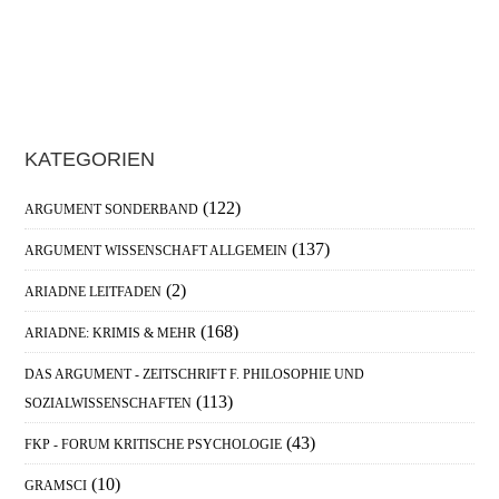
C
A
Haupt-
KATEGORIEN
Sidebar
(122)
ARGUMENT SONDERBAND
(137)
ARGUMENT WISSENSCHAFT ALLGEMEIN
(2)
ARIADNE LEITFADEN
(168)
ARIADNE: KRIMIS & MEHR
DAS ARGUMENT - ZEITSCHRIFT F. PHILOSOPHIE UND
(113)
SOZIALWISSENSCHAFTEN
(43)
FKP - FORUM KRITISCHE PSYCHOLOGIE
(10)
GRAMSCI