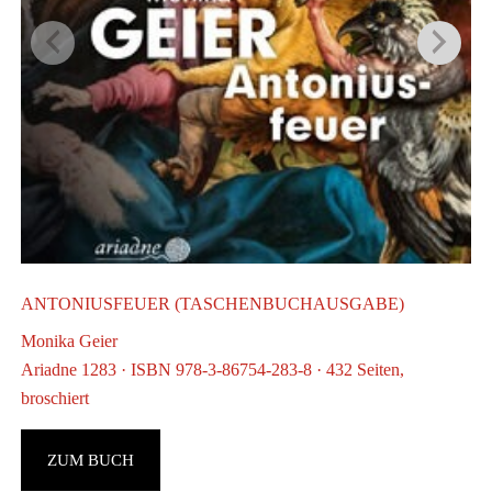
ANTONIUSFEUER (TASCHENBUCHAUSGABE)
Monika Geier
Ariadne 1283 · ISBN 978-3-86754-283-8 · 432 Seiten,
broschiert
ZUM BUCH