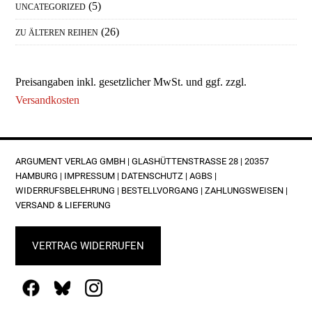
(5)
UNCATEGORIZED
(26)
ZU ÄLTEREN REIHEN
Preisangaben inkl. gesetzlicher MwSt. und ggf. zzgl.
Versandkosten
FOOTER
ARGUMENT VERLAG GMBH | GLASHÜTTENSTRASSE 28 | 20357 H
AMBURG |
IMPRESSUM
|
DATENSCHUTZ
|
AGBS
|
WIDERRUFSBELEHRUNG
|
BESTELLVORGANG
|
ZAHLUNGSWEISEN
|
VERSAND & LIEFERUNG
VERTRAG WIDERRUFEN