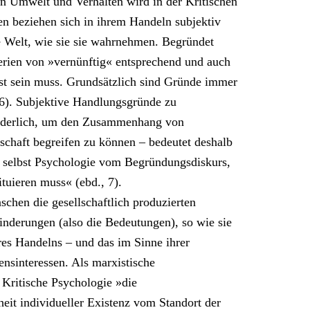
 Umwelt und Verhalten wird in der Kritischen
n beziehen sich in ihrem Handeln subjektiv
he Welt, wie sie sie wahrnehmen. Begründet
terien von »vernünftig« entsprechend und auch
st sein muss. Grundsätzlich sind Gründe immer
6). Subjektive Handlungsgründe zu
forderlich, um den Zusammenhang von
schaft begreifen zu können – bedeutet deshalb
ch selbst Psychologie vom Begründungsdiskurs,
tuieren muss« (ebd., 7).
hen die gesellschaftlich produzierten
nderungen (also die Bedeutungen), so wie sie
hres Handelns – und das im Sinne ihrer
sinteressen. Als marxistische
 Kritische Psychologie »die
heit individueller Existenz vom Standort der