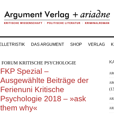
ELLETRISTIK
DAS ARGUMENT
SHOP
VERLAG
K
H
K
FORUM KRITISCHE PSYCHOLOGIE
Si
FKP Spezial –
AR
Ausgewählte Beiträge der
AR
Ferienuni Kritische
(1
Psychologie 2018 – »ask
AR
them why«
AR