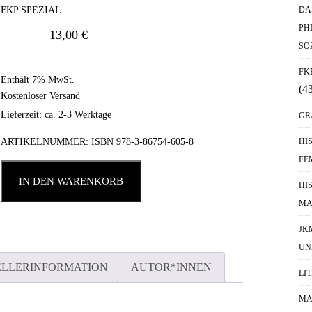
FKP SPEZIAL
DA
PH
13,00
€
SO
FK
Enthält 7% MwSt.
(4
Kostenloser Versand
Lieferzeit: ca. 2-3 Werktage
GR
ARTIKELNUMMER:
ISBN 978-3-86754-605-8
HI
FE
IN DEN WARENKORB
HI
MA
JK
UN
ELLERINFORMATION
AUTOR*INNEN
LI
MA