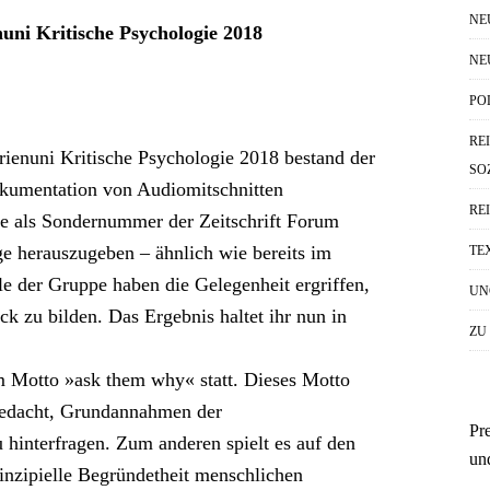
NE
uni Kritische Psychologie 2018
NE
PO
RE
rienuni Kritische Psychologie 2018 bestand der
SO
okumentation von Audiomitschnitten
RE
ge als Sondernummer der Zeitschrift Forum
e herauszugeben – ähnlich wie bereits im
TE
e der Gruppe haben die Gelegenheit ergriffen,
UN
k zu bilden. Das Ergebnis haltet ihr nun in
ZU
m Motto »ask them why« statt. Dieses Motto
gedacht, Grundannahmen der
Pr
 hinterfragen. Zum anderen spielt es auf den
un
inzipielle Begründetheit menschlichen