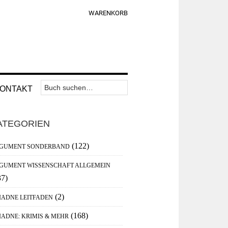
WARENKORB
Suchen
Nav
ONTAKT
nach:
Widget
aupt-
Area
ATEGORIEN
debar
(122)
GUMENT SONDERBAND
GUMENT WISSENSCHAFT ALLGEMEIN
37)
(2)
IADNE LEITFADEN
(168)
IADNE: KRIMIS & MEHR