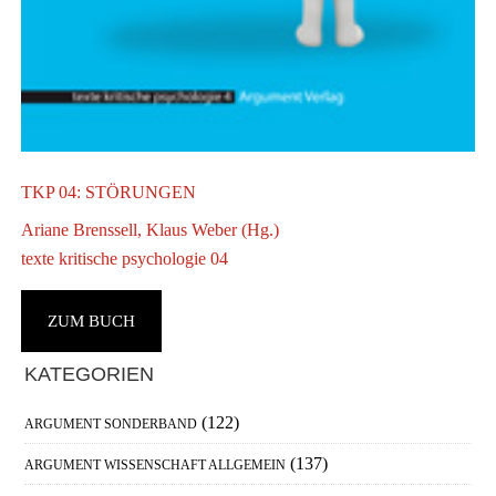
F
N
TKP 04: STÖRUNGEN
Ariane Brenssell, Klaus Weber (Hg.)
texte kritische psychologie 04
ZUM BUCH
Haupt-
KATEGORIEN
Sidebar
(122)
ARGUMENT SONDERBAND
(137)
ARGUMENT WISSENSCHAFT ALLGEMEIN