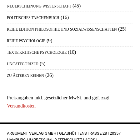
(45)
NEUERSCHEINUNG WISSENSCHAFT
(16)
POLITISCHES TASCHENBUCH
(25)
REIHE EDITION PHILOSOPHIE UND SOZIALWISSENSCHAFTEN
(9)
REIHE PSYCHOLOGIE
(10)
TEXTE KRITISCHE PSYCHOLOGIE
(5)
UNCATEGORIZED
(26)
ZU ÄLTEREN REIHEN
Preisangaben inkl. gesetzlicher MwSt. und ggf. zzgl.
Versandkosten
FOOTER
ARGUMENT VERLAG GMBH | GLASHÜTTENSTRASSE 28 | 20357 H
AMBURG |
IMPRESSUM
|
DATENSCHUTZ
|
AGBS
|