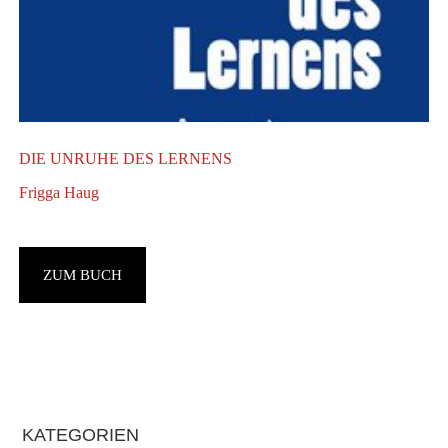
DIE UNRUHE DES LERNENS
Frigga Haug
F
ZUM BUCH
F
F
Haupt-
KATEGORIEN