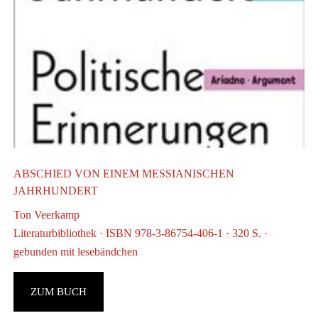
D
E
G
G
ABSCHIED VON EINEM MESSIANISCHEN
JAHRHUNDERT
Ton Veerkamp
Literaturbibliothek · ISBN 978-3-86754-406-1 · 320 S. ·
gebunden mit lesebändchen
ZUM BUCH