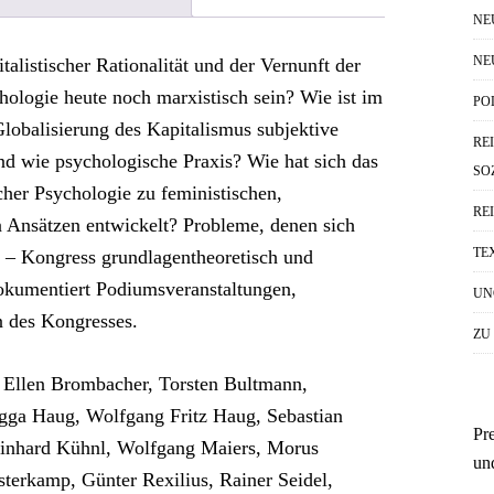
NE
NE
alistischer Rationalität und der Vernunft der
ologie heute noch marxistisch sein? Wie ist im
PO
Globalisierung des Kapitalismus subjektive
RE
d wie psychologische Praxis? Wie hat sich das
SO
scher Psychologie zu feministischen,
RE
 Ansätzen entwickelt? Probleme, denen sich
TE
te – Kongress grundlagentheoretisch und
dokumentiert Podiumsveranstaltungen,
UN
n des Kongresses.
ZU
, Ellen Brombacher, Torsten Bultmann,
igga Haug, Wolfgang Fritz Haug, Sebastian
Pr
inhard Kühnl, Wolfgang Maiers, Morus
un
terkamp, Günter Rexilius, Rainer Seidel,