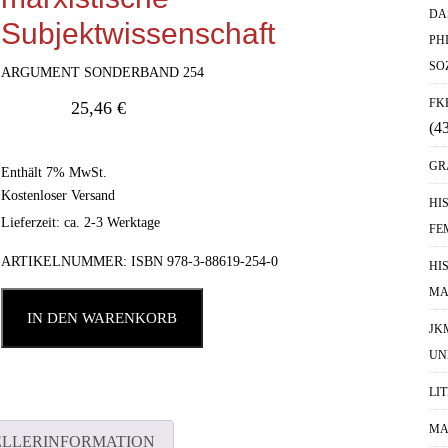
DA
Subjektwissenschaft
PH
SO
ARGUMENT SONDERBAND 254
FK
25,46
€
(4
GR
Enthält 7% MwSt.
Kostenloser Versand
HI
Lieferzeit: ca. 2-3 Werktage
FE
ARTIKELNUMMER:
ISBN 978-3-88619-254-0
HI
MA
IN DEN WARENKORB
JK
UN
LI
MA
ELLERINFORMATION