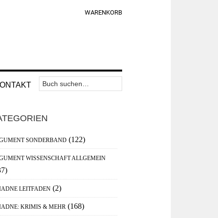
WARENKORB
Suchen
Nav
ONTAKT
nach:
Widget
aupt-
Area
ATEGORIEN
debar
(122)
GUMENT SONDERBAND
GUMENT WISSENSCHAFT ALLGEMEIN
37)
(2)
IADNE LEITFADEN
(168)
IADNE: KRIMIS & MEHR