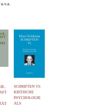
u.v.a.
.
SCHRIFTEN VI:
IE,
KRITISCHE
AFT
PSYCHOLOGIE
ALS
TÄT