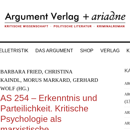
ELLETRISTIK
DAS ARGUMENT
SHOP
VERLAG
K
H
K
BARBARA FRIED, CHRISTINA
Si
KAINDL, MORUS MARKARD, GERHARD
AR
WOLF (HG.)
AR
AS 254 – Erkenntnis und
(1
Parteilichkeit. Kritische
AR
Psychologie als
AR
marxistische