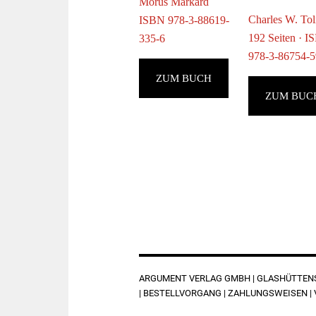
Morus Markard
Charles W. To
ISBN 978-3-88619-
192 Seiten · 
335-6
978-3-86754-5
ZUM BUCH
ZUM BUC
FOOTER
ARGUMENT VERLAG GMBH | GLASHÜTTENST
|
BESTELLVORGANG
|
ZAHLUNGSWEISEN
|