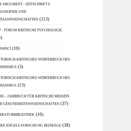
S ARGUMENT - ZEITSCHRIFT F.
ILOSOPHIE UND
(113)
ZIALWISSENSCHAFTEN
P - FORUM KRITISCHE PSYCHOLOGIE
3)
(10)
AMSCI
STORISCH-KRITISCHES WÖRTERBUCH DES
(3)
MINISMUS
STORISCH-KRITISCHES WÖRTERBUCH DES
(13)
RXISMUS
MG - JAHRBUCH FÜR KRITISCHE MEDIZIN
(37)
D GESUNDHEITSWISSENSCHAFTEN
(16)
TERATURBIBLIOTHEK
(38)
RX-ENGELS-FORSCHUNG BEITRÄGE