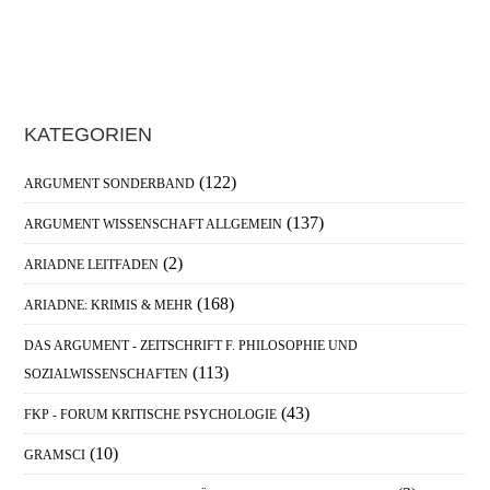
Haupt-
KATEGORIEN
Sidebar
(122)
ARGUMENT SONDERBAND
(137)
ARGUMENT WISSENSCHAFT ALLGEMEIN
(2)
ARIADNE LEITFADEN
(168)
ARIADNE: KRIMIS & MEHR
DAS ARGUMENT - ZEITSCHRIFT F. PHILOSOPHIE UND
(113)
SOZIALWISSENSCHAFTEN
(43)
FKP - FORUM KRITISCHE PSYCHOLOGIE
(10)
GRAMSCI