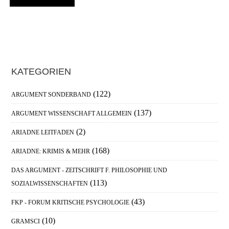
Haupt-
KATEGORIEN
Sidebar
(122)
ARGUMENT SONDERBAND
(137)
ARGUMENT WISSENSCHAFT ALLGEMEIN
(2)
ARIADNE LEITFADEN
(168)
ARIADNE: KRIMIS & MEHR
DAS ARGUMENT - ZEITSCHRIFT F. PHILOSOPHIE UND
(113)
SOZIALWISSENSCHAFTEN
(43)
FKP - FORUM KRITISCHE PSYCHOLOGIE
(10)
GRAMSCI