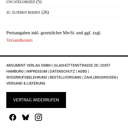
(5)
UNCATEGORIZED
(26)
ZU ÄLTEREN REIHEN
Preisangaben inkl. gesetzlicher MwSt. und ggf. zzgl.
Versandkosten
FOOTER
ARGUMENT VERLAG GMBH | GLASHÜTTENSTRASSE 28 | 20357 H
AMBURG |
IMPRESSUM
|
DATENSCHUTZ
|
AGBS
|
WIDERRUFSBELEHRUNG
|
BESTELLVORGANG
|
ZAHLUNGSWEISEN
|
VERSAND & LIEFERUNG
VERTRAG WIDERRUFEN