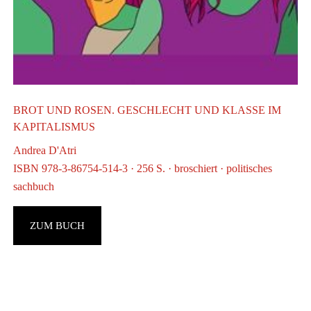
BROT UND ROSEN. GESCHLECHT UND KLASSE IM
KAPITALISMUS
Andrea D'Atri
ISBN 978-3-86754-514-3 · 256 S. · broschiert · politisches
sachbuch
ZUM BUCH
F