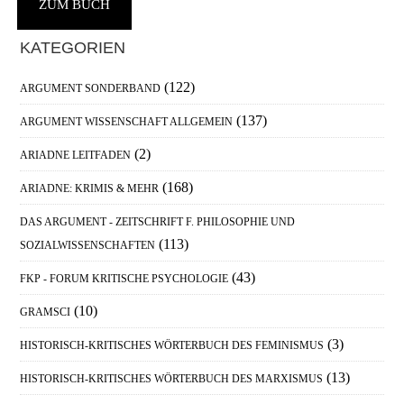
ZUM BUCH
Haupt-
KATEGORIEN
Sidebar
(122)
ARGUMENT SONDERBAND
(137)
ARGUMENT WISSENSCHAFT ALLGEMEIN
(2)
ARIADNE LEITFADEN
(168)
ARIADNE: KRIMIS & MEHR
DAS ARGUMENT - ZEITSCHRIFT F. PHILOSOPHIE UND
(113)
SOZIALWISSENSCHAFTEN
(43)
FKP - FORUM KRITISCHE PSYCHOLOGIE
(10)
GRAMSCI
(3)
HISTORISCH-KRITISCHES WÖRTERBUCH DES FEMINISMUS
(13)
HISTORISCH-KRITISCHES WÖRTERBUCH DES MARXISMUS