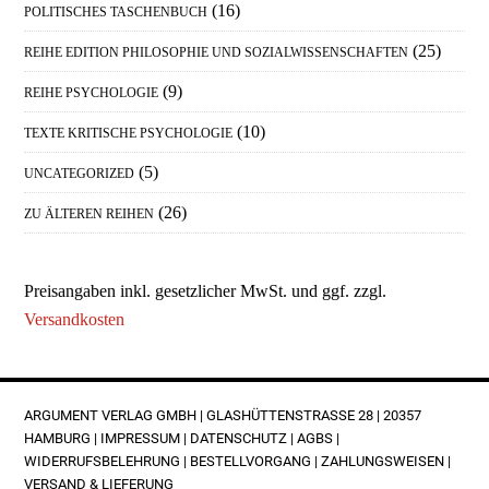
(16)
POLITISCHES TASCHENBUCH
(25)
REIHE EDITION PHILOSOPHIE UND SOZIALWISSENSCHAFTEN
(9)
REIHE PSYCHOLOGIE
(10)
TEXTE KRITISCHE PSYCHOLOGIE
(5)
UNCATEGORIZED
(26)
ZU ÄLTEREN REIHEN
Preisangaben inkl. gesetzlicher MwSt. und ggf. zzgl.
Versandkosten
FOOTER
ARGUMENT VERLAG GMBH | GLASHÜTTENSTRASSE 28 | 20357 H
AMBURG |
IMPRESSUM
|
DATENSCHUTZ
|
AGBS
|
WIDERRUFSBELEHRUNG
|
BESTELLVORGANG
|
ZAHLUNGSWEISEN
|
VERSAND & LIEFERUNG