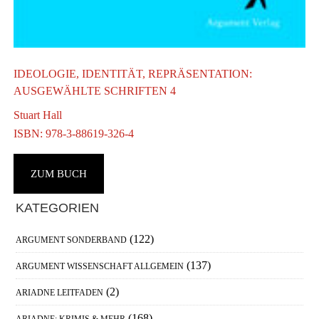
IDEOLOGIE, IDENTITÄT, REPRÄSENTATION:
C
AUSGEWÄHLTE SCHRIFTEN 4
Stuart Hall
S
ISBN: 978-3-88619-326-4
I
ZUM BUCH
Haupt-
KATEGORIEN
Sidebar
(122)
ARGUMENT SONDERBAND
(137)
ARGUMENT WISSENSCHAFT ALLGEMEIN
(2)
ARIADNE LEITFADEN
(168)