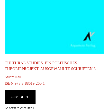
S
S
2
I
CULTURAL STUDIES. EIN POLITISCHES
THEORIEPROJEKT. AUSGEWÄHLTE SCHRIFTEN 3
Stuart Hall
ISBN 978-3-88619-260-1
ZUM BUCH
KATEGORIEN